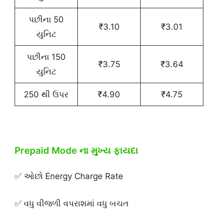
પછીના 50
₹3.10
₹3.01
યુનિટ
પછીના 150
₹3.75
₹3.64
યુનિટ
250 થી ઉપર
₹4.90
₹4.75
Prepaid Mode ના મુખ્ય ફાયદા
✅ ઓછો Energy Charge Rate
✅ વધુ વીજળી વપરાશમાં વધુ બચત