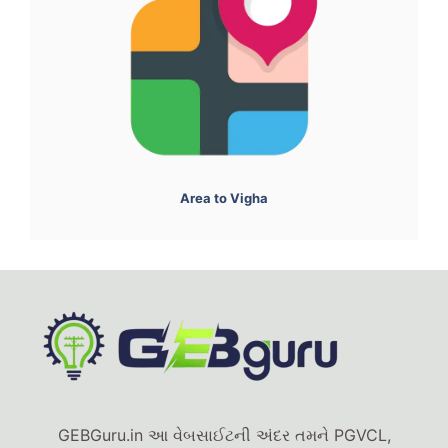
Area to Vigha
GEBGuru.in આ વેબસાઈટની અંદર તમને PGVCL,