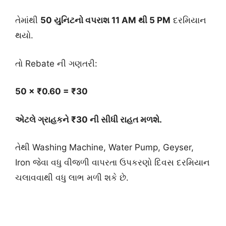
તેમાંથી
50 યુનિટનો વપરાશ 11 AM થી 5 PM
દરમિયાન
થયો.
તો Rebate ની ગણતરી:
50 × ₹0.60 = ₹30
એટલે ગ્રાહકને ₹30 ની સીધી રાહત મળશે.
તેથી Washing Machine, Water Pump, Geyser,
Iron જેવા વધુ વીજળી વાપરતા ઉપકરણો દિવસ દરમિયાન
ચલાવવાથી વધુ લાભ મળી શકે છે.