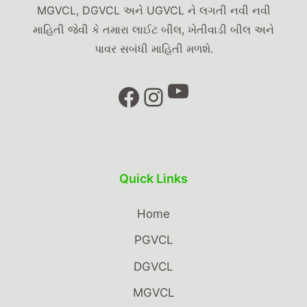
MGVCL, DGVCL અને UGVCL ને લગતી નવી નવી
માહિતી જેવી કે તમારા લાઈટ બીલ, ખેતીવાડી બીલ અને
પાવર સબંધી માહિતી મળશે.
YouTube
Facebook
Instagram
Quick Links
Home
PGVCL
DGVCL
MGVCL