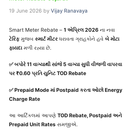
19 June 2026
by
Vijay Ranavaya
Smart Meter Rebate –
1 એપ્રિલ 2026
ના નવા
ટેરિફ
મુજબ
સ્માર્ટ મીટર
ધરાવતા ગ્રાહકોને હવે
બે મોટા
ફાયદા
મળી રહ્યા છે.
✅ બપોરે 11 વાગ્યાથી સાંજે 5 વાગ્યા સુધી વીજળી વાપરવા
પર ₹0.60 પ્રતિ યુનિટ TOD Rebate
✅ Prepaid Mode માં Postpaid કરતા ઓછો Energy
Charge Rate
આ આર્ટિકલમાં આપણે
TOD Rebate, Postpaid અને
Prepaid Unit Rates
સમજીએ.