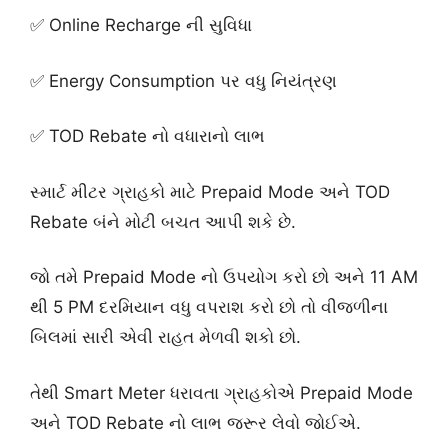
✅ Online Recharge ની સુવિધા
✅ Energy Consumption પર વધુ નિયંત્રણ
✅ TOD Rebate નો વધારાનો લાભ
સ્માર્ટ મીટર ગ્રાહકો માટે Prepaid Mode અને TOD
Rebate બંને મોટી બચત આપી શકે છે.
જો તમે Prepaid Mode નો ઉપયોગ કરો છો અને 11 AM
થી 5 PM દરમિયાન વધુ વપરાશ કરો છો તો વીજળીના
બિલમાં સારી એવી રાહત મેળવી શકો છો.
તેથી Smart Meter ધરાવતા ગ્રાહકોએ Prepaid Mode
અને TOD Rebate નો લાભ જરૂર લેવો જોઈએ.