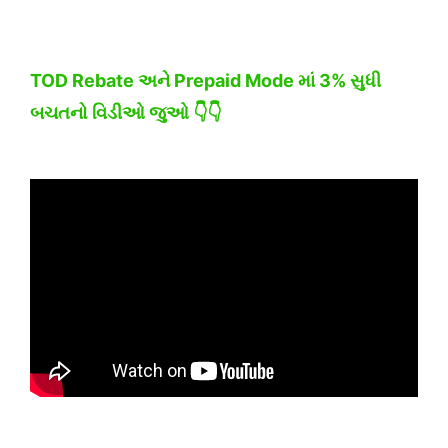
TOD Rebate અને Prepaid Mode માં 3% સુધી
બચતનો વિડીઓ જુઓ
👇👇