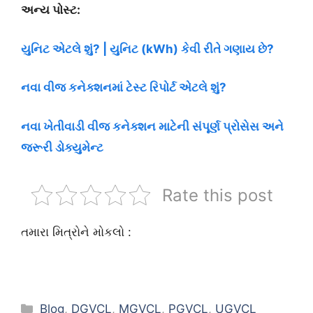
અન્ય પોસ્ટ:
યુનિટ એટલે શું? | યુનિટ (kWh) કેવી રીતે ગણાય છે?
નવા વીજ કનેક્શનમાં ટેસ્ટ રિપોર્ટ એટલે શું?
નવા ખેતીવાડી વીજ કનેક્શન માટેની સંપૂર્ણ પ્રોસેસ અને
જરૂરી ડોક્યુમેન્ટ
Rate this post
તમારા મિત્રોને મોકલો :
Categories
Blog
,
DGVCL
,
MGVCL
,
PGVCL
,
UGVCL