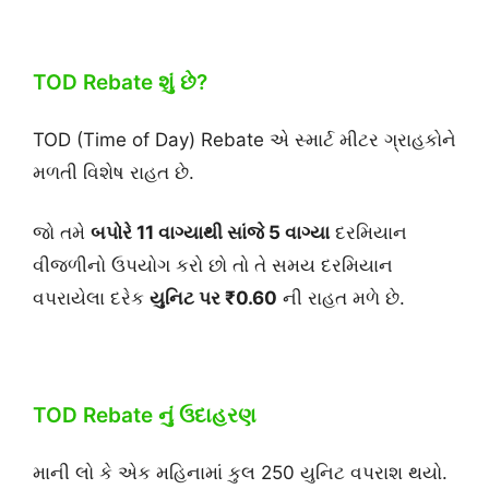
TOD Rebate શું છે?
TOD (Time of Day) Rebate એ સ્માર્ટ મીટર ગ્રાહકોને
મળતી વિશેષ રાહત છે.
જો તમે
બપોરે 11 વાગ્યાથી સાંજે 5 વાગ્યા
દરમિયાન
વીજળીનો ઉપયોગ કરો છો તો તે સમય દરમિયાન
વપરાયેલા દરેક
યુનિટ પર ₹0.60
ની રાહત મળે છે.
TOD Rebate નું ઉદાહરણ
માની લો કે એક મહિનામાં કુલ 250 યુનિટ વપરાશ થયો.