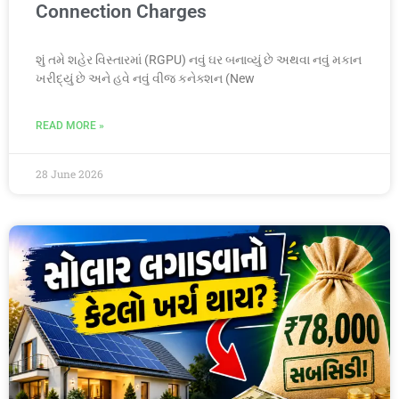
Connection Charges
શું તમે શહેર વિસ્તારમાં (RGPU) નવું ઘર બનાવ્યું છે અથવા નવું મકાન
ખરીદ્યું છે અને હવે નવું વીજ કનેક્શન (New
READ MORE »
28 June 2026