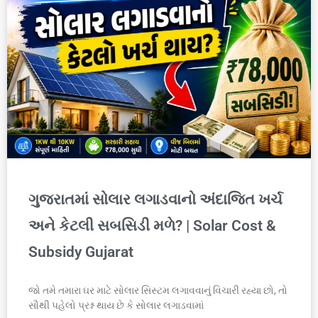
ગુજરાતમાં સોલાર લગાડવાનો અંદાજિત ખર્ચ
અને કેટલી સબસિડી મળે? | Solar Cost &
Subsidy Gujarat
જો તમે તમારા ઘર માટે સોલાર સિસ્ટમ લગાવવાનું વિચારી રહ્યા છો, તો
સૌથી પહેલો પ્રશ્ન થાય છે કે સોલાર લગાડવામાં