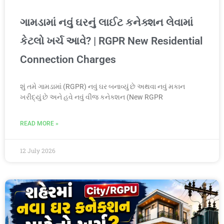
ગામડામાં નવું ઘરનું લાઈટ કનેક્શન લેવામાં
કેટલો ખર્ચ આવે? | RGPR New Residential
Connection Charges
શું તમે ગામડામાં (RGPR) નવું ઘર બનાવ્યું છે અથવા નવું મકાન
ખરીદ્યું છે અને હવે નવું વીજ કનેક્શન (New RGPR
READ MORE »
12 July 2026