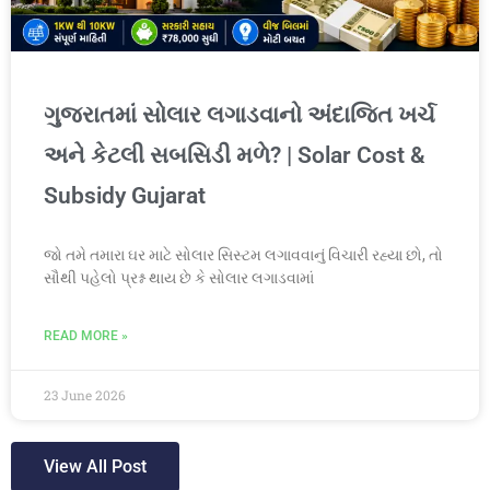
ગુજરાતમાં સોલાર લગાડવાનો અંદાજિત ખર્ચ
અને કેટલી સબસિડી મળે? | Solar Cost &
Subsidy Gujarat
જો તમે તમારા ઘર માટે સોલાર સિસ્ટમ લગાવવાનું વિચારી રહ્યા છો, તો
સૌથી પહેલો પ્રશ્ન થાય છે કે સોલાર લગાડવામાં
READ MORE »
23 June 2026
View All Post