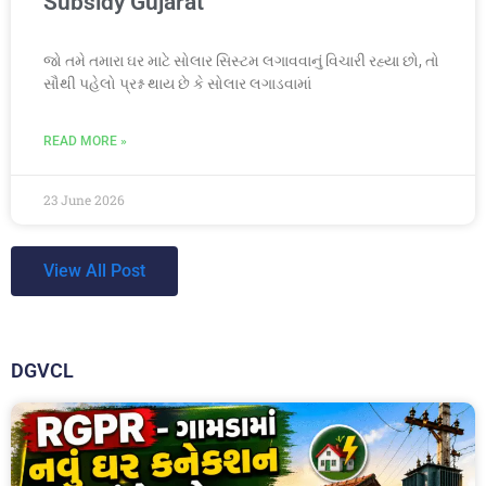
Subsidy Gujarat
જો તમે તમારા ઘર માટે સોલાર સિસ્ટમ લગાવવાનું વિચારી રહ્યા છો, તો
સૌથી પહેલો પ્રશ્ન થાય છે કે સોલાર લગાડવામાં
READ MORE »
23 June 2026
View All Post
DGVCL