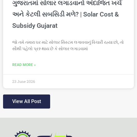
ગુજરાતમાં સોલાર લગાડવાનો અંદાજિત ખર્ચ
અને કેટલી સબસિડી મળે? | Solar Cost &
Subsidy Gujarat
જો તમે તમારા ઘર માટે સોલાર સિસ્ટમ લગાવવાનું વિચારી રહ્યા છો, તો
સૌથી પહેલો પ્રશ્ન થાય છે કે સોલાર લગાડવામાં
READ MORE »
23 June 2026
View All Post