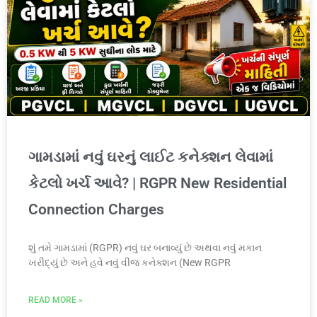
ગામડામાં નવું ઘરનું લાઈટ કનેક્શન લેવામાં
કેટલો ખર્ચ આવે? | RGPR New Residential
Connection Charges
શું તમે ગામડામાં (RGPR) નવું ઘર બનાવ્યું છે અથવા નવું મકાન
ખરીદ્યું છે અને હવે નવું વીજ કનેક્શન (New RGPR
READ MORE »