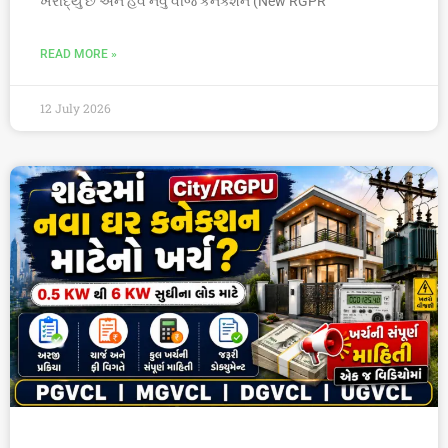
ખરીદ્યું છે અને હવે નવું વીજ કનેક્શન (New RGPR
READ MORE »
12 July 2026