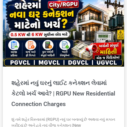
શહેરમાં નવું ઘરનું લાઈટ કનેક્શન લેવામાં
કેટલો ખર્ચ આવે? | RGPU New Residential
Connection Charges
શું તમે શહેર વિસ્તારમાં (RGPU) નવું ઘર બનાવ્યું છે અથવા નવું મકાન
ખરીદ્યું છે અને હવે નવું વીજ કનેક્શન (New