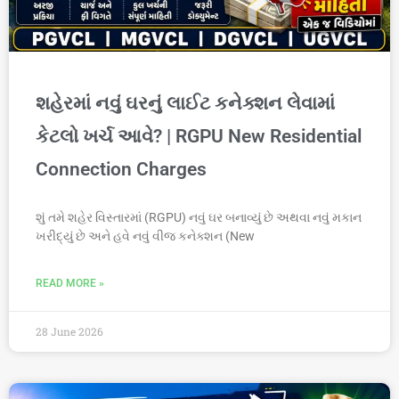
શહેરમાં નવું ઘરનું લાઈટ કનેક્શન લેવામાં
કેટલો ખર્ચ આવે? | RGPU New Residential
Connection Charges
શું તમે શહેર વિસ્તારમાં (RGPU) નવું ઘર બનાવ્યું છે અથવા નવું મકાન
ખરીદ્યું છે અને હવે નવું વીજ કનેક્શન (New
READ MORE »
28 June 2026