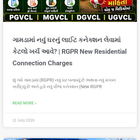
ગામડામાં નવું ઘરનું લાઈટ કનેક્શન લેવામાં
કેટલો ખર્ચ આવે? | RGPR New Residential
Connection Charges
શું તમે ગામડામાં (RGPR) નવું ઘર બનાવ્યું છે અથવા નવું મકાન
ખરીદ્યું છે અને હવે નવું વીજ કનેક્શન (New RGPR
READ MORE »
12 July 2026