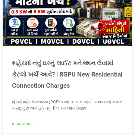
શહેરમાં નવું ઘરનું લાઈટ કનેક્શન લેવામાં
કેટલો ખર્ચ આવે? | RGPU New Residential
Connection Charges
શું તમે શહેર વિસ્તારમાં (RGPU) નવું ઘર બનાવ્યું છે અથવા નવું મકાન
ખરીદ્યું છે અને હવે નવું વીજ કનેક્શન (New
READ MORE »