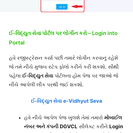
ઈ-વિદ્યુત સેવા
પોર્ટલ પર લોગીન કરો – Login into
Portal
હવે રજીસ્ટ્રેસન કર્યા પછી તમારે લોગીન કરવાનું રહેશે
જે તમે નીચે મુજબ સ્ટેપ ફોલો કરીને કરી શકશો. સૌથી
પહેલા
ઈ-વિદ્યુત સેવા
પોર્ટલના હોમ પેજ પર જાઓ જે
નીચે આપેલી લીંક પરથી જઈ શકશો.
ઈ-વિદ્યુત સેવા
e-Vidhyut Seva
હવે નીચે આપેલ પેજ ખુલશે તેમાં તમારો
મોબાઈલ
નંબર અને કંપની DGVCL
સીલેક્ટ કરીને
Login