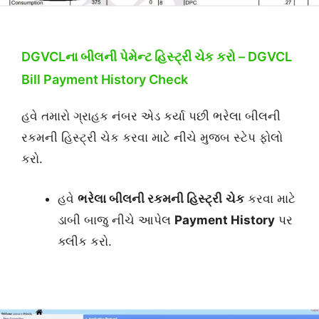
DGVCLના બીલની
પેમેન્ટ હિસ્ટ્રી
ચેક કરો – DGVCL
Bill Payment History Check
હવે તમારો ગ્રાહક નંબર એડ કર્યા પછી ભરેલા બીલની
રકમની હિસ્ટ્રી ચેક કરવા માટે નીચે મુજબ સ્ટેપ ફોલો
કરો.
હવે
ભરેલા બીલની રકમની હિસ્ટ્રી
ચેક
કરવા માટે
ડાબી બાજુ નીચે આપેલ
Payment History
પર
ક્લીક કરો.