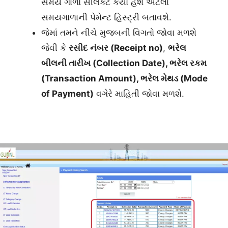
સમય ગાળો સીલેક્ટ કર્યો હશે એટલા
સમયગાળાની પેમેન્ટ હિસ્ટ્રી બતાવશે.
જેમાં તમને નીચે મુજબની વિગતો જોવા મળશે
જેવી કે
રસીદ નંબર (
Receipt no)
,
ભરેલ
બીલની તારીખ (Collection Date), ભરેલ રકમ
(
Transaction Amount
), ભરેલ મેથડ (
Mode
of Payment
)
વગેરે માહિતી જોવા મળશે.