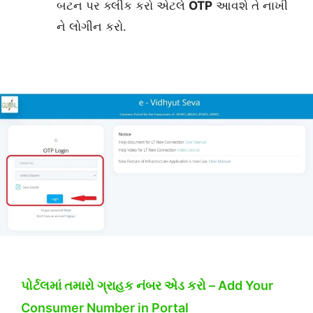
બટન પર ક્લીક કરો એટલે
OTP
આવશે તે નાખી
ને લોગીન કરો.
પોર્ટલમાં તમારો ગ્રાહક નંબર એડ કરો – Add Your
Consumer Number in Portal