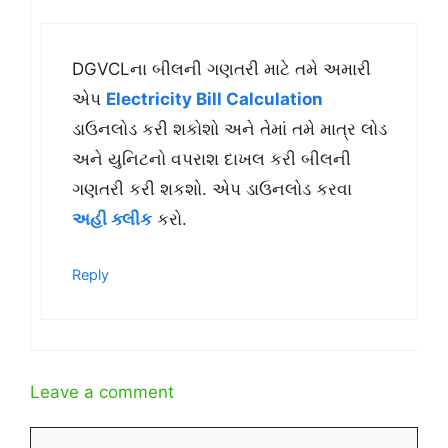
DGVCLના બીલની ગણતરી માટે તમે અમારી
એપ
Electricity Bill Calculation
ડાઉનલોડ કરી શકોશો અને તેમાં તમે માત્ર લોડ
અને યુનિટનો વપરાશ દાખલ કરી બીલની
ગણતરી કરી શકશો. એપ ડાઉનલોડ કરવા
અહી ક્લીક
કરો.
Reply
Leave a comment
Comment