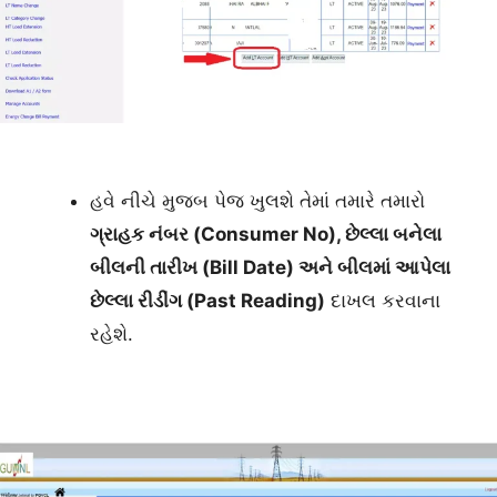
હવે નીચે મુજબ પેજ ખુલશે તેમાં તમારે તમારો
ગ્રાહક નંબર (Consumer No), છેલ્લા બનેલા
બીલની તારીખ (Bill Date) અને બીલમાં આપેલા
છેલ્લા રીડીંગ (Past Reading)
દાખલ કરવાના
રહેશે.