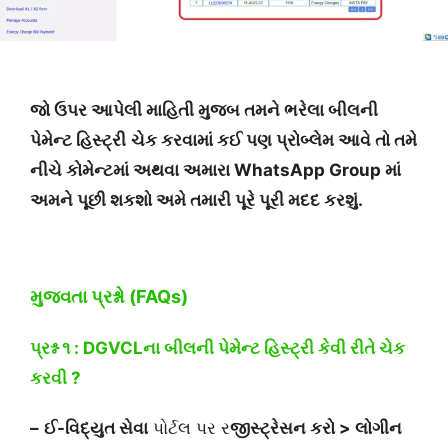
જો ઉપર આપેલી માહિતી મુજબ તમને ભરેલા બીલની
પેમેન્ટ
હિસ્ટ્રી
ચેક કરવામાં કઈ પણ પ્રોબ્લેમ આવે તો તમે
નીચે કોમેન્ટમાં અથવા અમારા WhatsApp Group માં
અમને પૂછી શકશો અમે તમારી પૂરે પૂરી મદદ કરશું.
મુજવતા પ્રશ્નો (FAQs)
પ્રશ્ન ૧ : DGVCLના બીલની પેમેન્ટ હિસ્ટ્રી કેવી રીતે ચેક
કરવી ?
–
ઈ-વિદ્યુત સેવા
પોર્ટલ પર ર
જીસ્ટ્રેસન કરો > લોગીન