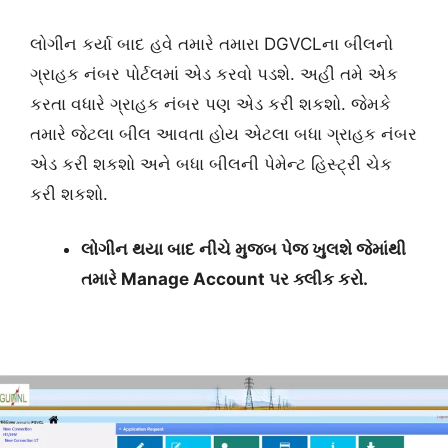
લોગીન કર્યા બાદ હવે તમારે તમારા DGVCLના બીલનો
ગ્રાહક નંબર પોર્ટલમાં એડ કરવો પડશે. અહી તમે એક
કરતા વધારે ગ્રાહક નંબર પણ એડ કરી શકશો. જેમકે
તમારે જેટલા બીલ આવતા હોય એટલા બધા ગ્રાહક નંબર
એડ કરી શકશો અને બધા બીલની પેમેન્ટ હિસ્ટ્રી ચેક
કરી શકશો.
લોગીન થયા બાદ નીચે મુજબ પેજ ખુલશે જેમાંથી
તમારે Manage Account પર ક્લીક કરો.