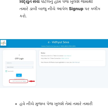
વિદ્યુત સેવા
પોર્ટલનું હોમ પેજ ખુલશે જેમાંથી
તમારે ડાબી બાજુ નીચે આપેલ
Signup
પર ક્લીક
કરો.
હવે નીચે મુજબ પેજ ખુલશે તેમાં તમારે તમારી