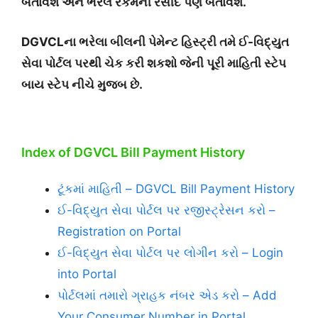
બતાવશે અને ભરેલ રકમની રસીદ પણ બતાવશે.
DGVCLના ભરેલા બીલની પેમેન્ટ હિસ્ટ્રી તમે
ઈ-વિદ્યુત
સેવા
પોર્ટલ પરથી ચેક કરી શકશો જેની પૂરી માહિતી સ્ટેપ
બાય સ્ટેપ નીચે મુજબ છે.
Index of DGVCL Bill Payment History
ટૂંકમાં માહિતી – DGVCL Bill Payment History
ઈ-વિદ્યુત સેવા પોર્ટલ પર રજીસ્ટ્રેસન કરો –
Registration on Portal
ઈ-વિદ્યુત સેવા પોર્ટલ પર લોગીન કરો – Login
into Portal
પોર્ટલમાં તમારો ગ્રાહક નંબર એડ કરો – Add
Your Consumer Number in Portal