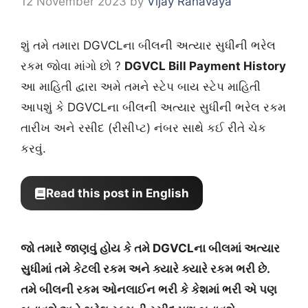
12 November 2023
by
Vijay Ranavaya
શું તમે તમારા DGVCLના બીલની અત્યાર સુધીની ભરેલ
રકમ જોવા માંગો છો ?
DGVCL Bill Payment History
આ માહિતી દ્વારા અમે તમને સ્ટેપ બાય સ્ટેપ માહિતી
આપશું કે DGVCLના બીલની અત્યાર સુધીની ભરેલ રકમ
તારીખ અને રસીદ (રીસીપ્ટ) નંબર સાથે કઈ રીતે ચેક
કરવું.
Read this post in English
જો તમારે જાણવું હોય કે તમે DGVCLના બીલમાં અત્યાર
સુધીમાં તમે કેટલી રકમ અને ક્યારે ક્યારે રકમ ભરી છે.
તમે બીલની રકમ ઓનલાઈન ભરી કે કેશમાં ભરી એ પણ