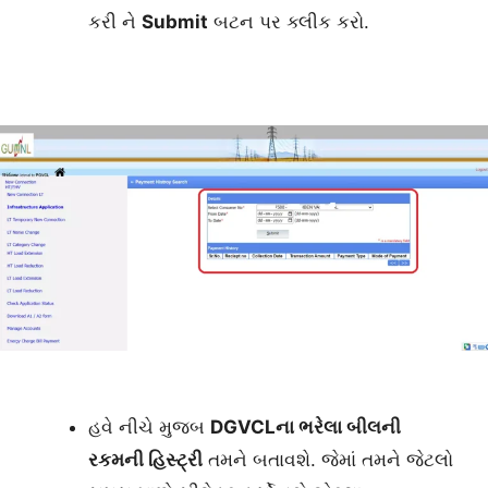
કરી ને
Submit
બટન પર ક્લીક કરો.
હવે નીચે મુજબ
DGVCLના ભરેલા બીલની
રકમની હિસ્ટ્રી
તમને બતાવશે. જેમાં તમને જેટલો