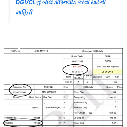
DGVCLનું બીલ ડાઉનલોડ કરવા માટેની
માહિતી