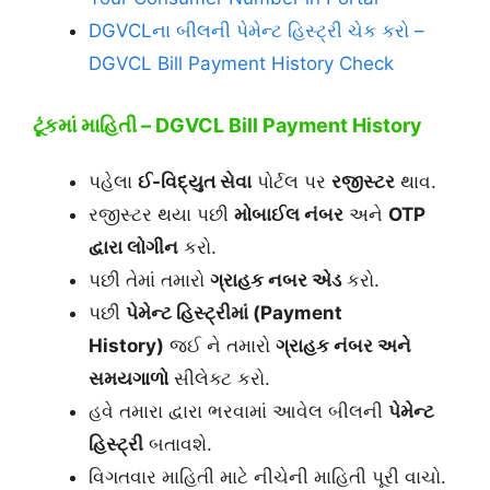
DGVCLના બીલની પેમેન્ટ હિસ્ટ્રી ચેક કરો –
DGVCL Bill Payment History Check
ટૂંકમાં માહિતી – DGVCL Bill Payment History
પહેલા
ઈ-વિદ્યુત સેવા
પોર્ટલ પર
રજીસ્ટર
થાવ.
રજીસ્ટર થયા પછી
મોબાઈલ નંબર
અને
OTP
દ્વારા લોગીન
કરો.
પછી તેમાં તમારો
ગ્રાહક નબર એડ
કરો.
પછી
પેમેન્ટ હિસ્ટ્રીમાં (
Payment
History
)
જઈ ને તમારો
ગ્રાહક નંબર અને
સમયગાળો
સીલેક્ટ કરો.
હવે તમારા દ્વારા ભરવામાં આવેલ બીલની
પેમેન્ટ
હિસ્ટ્રી
બતાવશે.
વિગતવાર માહિતી માટે નીચેની માહિતી પૂરી વાચો.