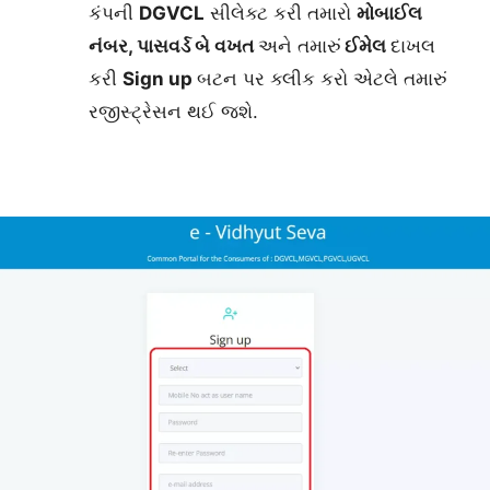
કંપની
DGVCL
સીલેક્ટ કરી તમારો
મોબાઈલ
નંબર, પાસવર્ડ બે વખત
અને તમારું
ઈમેલ
દાખલ
કરી
Sign up
બટન પર ક્લીક કરો એટલે તમારું
રજીસ્ટ્રેસન થઈ જશે.