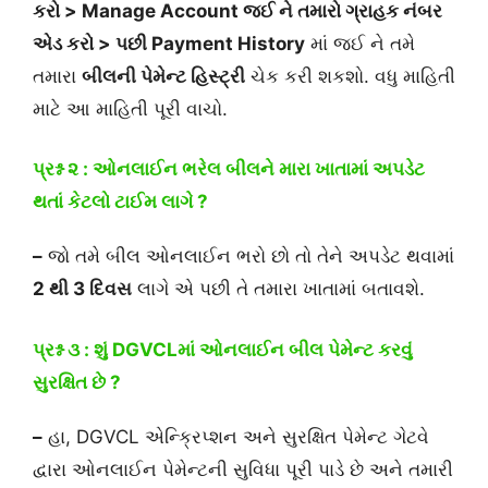
કરો > Manage Account જઈ ને તમારો ગ્રાહક નંબર
એડ કરો > પછી Payment History
માં જઈ ને તમે
તમારા
બીલની પેમેન્ટ હિસ્ટ્રી
ચેક કરી શકશો. વધુ માહિતી
માટે આ માહિતી પૂરી વાચો.
પ્રશ્ન ૨ : ઓનલાઈન ભરેલ બીલને મારા ખાતામાં અપડેટ
થતાં કેટલો ટાઈમ લાગે ?
–
જો તમે બીલ ઓનલાઈન ભરો છો તો તેને અપડેટ થવામાં
2 થી 3 દિવસ
લાગે એ પછી તે તમારા ખાતામાં બતાવશે.
પ્રશ્ન ૩ : શું DGVCLમાં ઓનલાઈન બીલ પેમેન્ટ કરવું
સુરક્ષિત છે ?
–
હા, DGVCL એન્ક્રિપ્શન અને સુરક્ષિત પેમેન્ટ ગેટવે
દ્વારા ઓનલાઈન પેમેન્ટની સુવિધા પૂરી પાડે છે અને તમારી