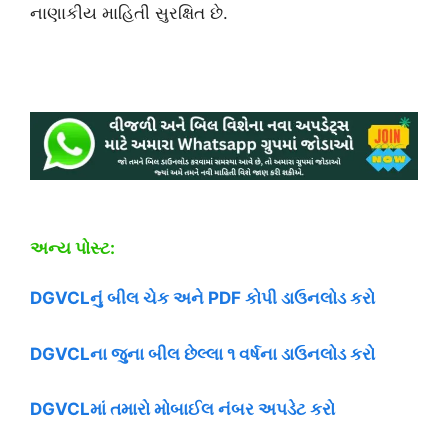
નાણાકીય માહિતી સુરક્ષિત છે.
અન્ય પોસ્ટ:
DGVCLનું બીલ ચેક અને PDF કોપી ડાઉનલોડ કરો
DGVCLના જુના બીલ છેલ્લા ૧ વર્ષના ડાઉનલોડ કરો
DGVCLમાં તમારો મોબાઈલ નંબર અપડેટ કરો