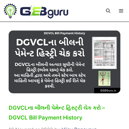
Skip
Me
to
content
DGVCLના બીલની પેમેન્ટ હિસ્ટ્રી ચેક કરો –
DGVCL Bill Payment History