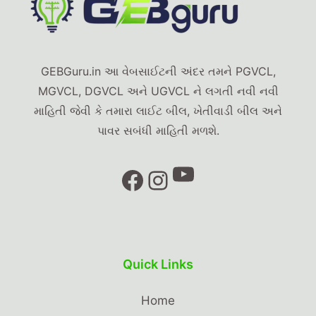
GEBGuru.in આ વેબસાઈટની અંદર તમને PGVCL,
MGVCL, DGVCL અને UGVCL ને લગતી નવી નવી
માહિતી જેવી કે તમારા લાઈટ બીલ, ખેતીવાડી બીલ અને
પાવર સબંધી માહિતી મળશે.
YouTube
Facebook
Instagram
Quick Links
Home