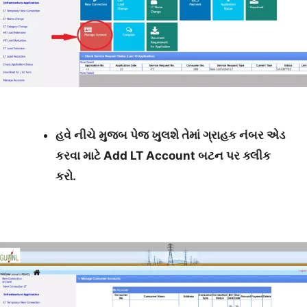
હવે નીચે મુજબ પેજ ખુલશે તેમાં ગ્રાહક નંબર એડ
કરવા માટે Add LT Account બટન પર ક્લીક
કરો.