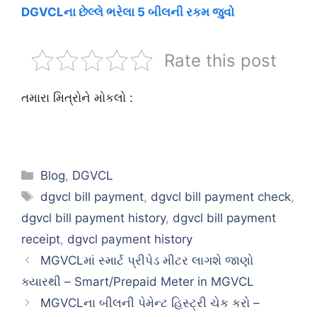
DGVCLના છેલ્લે ભરેલા 5 બીલની રકમ જુવો
Rate this post
તમારા મિત્રોને મોકલો :
Categories
Blog
,
DGVCL
Tags
dgvcl bill payment
,
dgvcl bill payment check
,
dgvcl bill payment history
,
dgvcl bill payment
receipt
,
dgvcl payment history
MGVCLમાં સ્માર્ટ પ્રીપેડ મીટર લાગશે જાણો
ક્યારથી – Smart/Prepaid Meter in MGVCL
MGVCLના બીલની પેમેન્ટ હિસ્ટ્રી ચેક કરો –