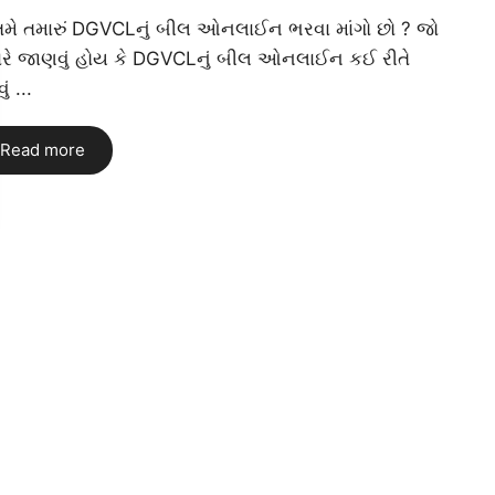
 તમે તમારું DGVCLનું બીલ ઓનલાઈન ભરવા માંગો છો ? જો
ારે જાણવું હોય કે DGVCLનું બીલ ઓનલાઈન કઈ રીતે
ં ...
Read more