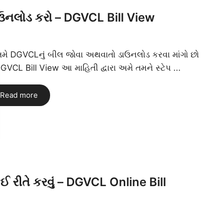
ઉનલોડ કરો – DGVCL Bill View
 તમે DGVCLનું બીલ જોવા અથવાતો ડાઉનલોડ કરવા માંગો છો
GVCL Bill View આ માહિતી દ્વારા અમે તમને સ્ટેપ ...
Read more
રીતે કરવું – DGVCL Online Bill