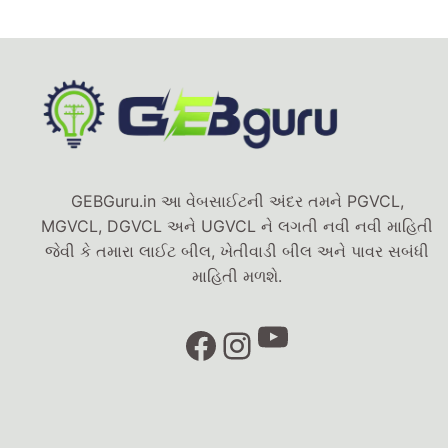
GEBGuru.in આ વેબસાઈટની અંદર તમને PGVCL,
MGVCL, DGVCL અને UGVCL ને લગતી નવી નવી માહિતી
જેવી કે તમારા લાઈટ બીલ, ખેતીવાડી બીલ અને પાવર સબંધી
માહિતી મળશે.
YouTube
Facebook
Instagram