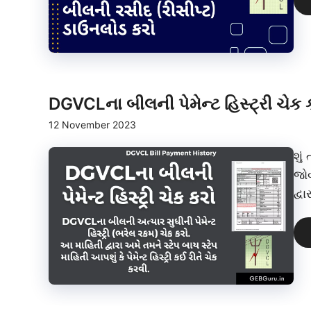
DGVCLના બીલની પેમેન્ટ હિસ્ટ્રી ચે
12 November 2023
શું
જોવ
દ્વા