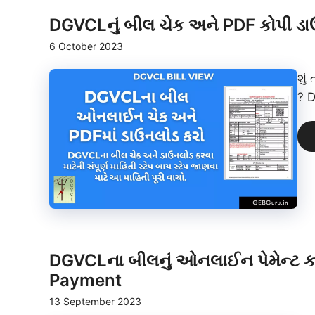
DGVCLનું બીલ ચેક અને PDF કોપી ડા
6 October 2023
શું
? D
DGVCLના બીલનું ઓનલાઈન પેમેન્ટ કઈ 
Payment
13 September 2023