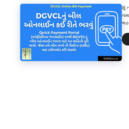
શું
તમ
ભરવુ