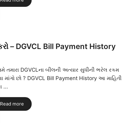
ક કરો – DGVCL Bill Payment History
 તમે તમારા DGVCLના બીલની અત્યાર સુધીની ભરેલ રકમ
ા માંગો છો ? DGVCL Bill Payment History આ માહિતી
રા ...
Read more