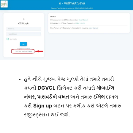
હવે નીચે મુજબ પેજ ખુલશે તેમાં તમારે તમારી
કંપની
DGVCL
સિલેક્ટ કરી તમારો
મોબાઈલ
નંબર, પાસવર્ડ બે વખત
અને તમારું
ઈમેલ
દાખલ
કરી
Sign up
બટન પર ક્લીક કરો એટલે તમારું
રજીસ્ટ્રેસન થઈ જશે.