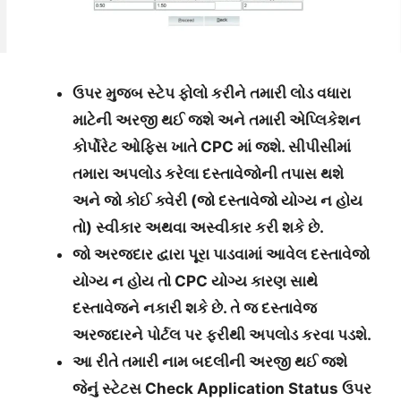
ઉપર મુજબ સ્ટેપ ફોલો કરીને તમારી લોડ વધારા
માટેની અરજી થઈ જશે અને તમારી એપ્લિકેશન
કોર્પોરેટ ઓફિસ ખાતે CPC માં જશે. સીપીસીમાં
તમારા અપલોડ કરેલા દસ્તાવેજોની તપાસ થશે
અને જો કોઈ ક્વેરી (જો દસ્તાવેજો યોગ્ય ન હોય
તો) સ્વીકાર અથવા અસ્વીકાર કરી શકે છે.
જો અરજદાર દ્વારા પૂરા પાડવામાં આવેલ દસ્તાવેજો
યોગ્ય ન હોય તો CPC યોગ્ય કારણ સાથે
દસ્તાવેજને નકારી શકે છે. તે જ દસ્તાવેજ
અરજદારને પોર્ટલ પર ફરીથી અપલોડ કરવા પડશે.
આ રીતે તમારી નામ બદલીની અરજી થઈ જશે
જેનું સ્ટેટસ Check Application Status ઉપર