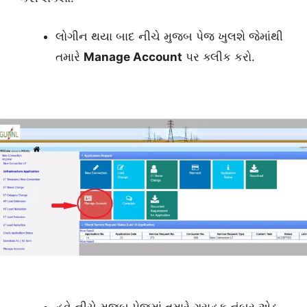
લોગીન થયા બાદ નીચે મુજબ પેજ ખુલશે જેમાંથી
તમારે
Manage Account
પર ક્લીક કરો.