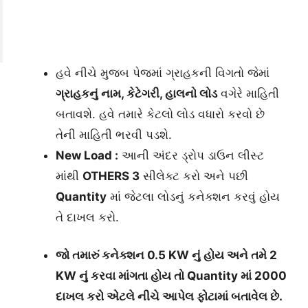
હવે નીચે મુજબ પેજમાં ગ્રાહકની વિગતો જેમાં
ગ્રાહકનું નામ, કેટેગરી, હાલનો લોડ
વગેરે માહિતી
બતાવશે. હવે તમારે કેટલો લોડ વધારો કરવો છે
તેની માહિતી ભરવી પડશે.
New Load :
આની અંદર ડ્રોપ ડાઉન લીસ્ટ
માંથી
OTHERS 3
સીલેક્ટ કરો અને પછી
Quantity
માં જેટલા લોડનું કનેક્શન કરવું હોય
તે દાખલ કરો.
જો તમારું કનેક્શન 0.5 KW નું હોય અને તમે 2
KW નું કરવા માંગતા હોય તો Quantity માં 2000
દાખલ કરો એટલે નીચે આપેલ ફોટામાં બતાવેલ છે.