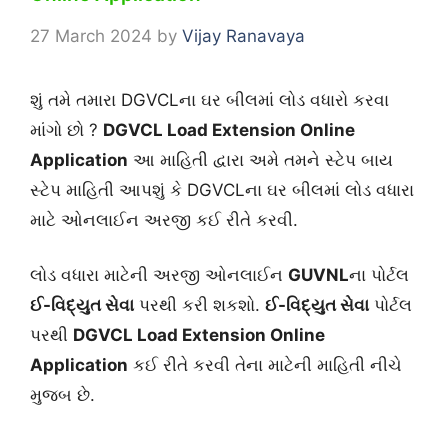
27 March 2024
by
Vijay Ranavaya
શું તમે તમારા DGVCLના ઘર બીલમાં લોડ વધારો કરવા
માંગો છો ?
DGVCL Load Extension Online
Application
આ માહિતી દ્વારા અમે તમને સ્ટેપ બાય
સ્ટેપ માહિતી આપશું કે DGVCLના ઘર બીલમાં લોડ વધારા
માટે ઓનલાઈન અરજી કઈ રીતે કરવી.
લોડ વધારા માટેની અરજી ઓનલાઈન
GUVNL
ના પોર્ટલ
ઈ-વિદ્યુત સેવા
પરથી કરી શકશો.
ઈ-વિદ્યુત સેવા
પોર્ટલ
પરથી
DGVCL Load Extension Online
Application
કઈ રીતે કરવી તેના માટેની માહિતી નીચે
મુજબ છે.