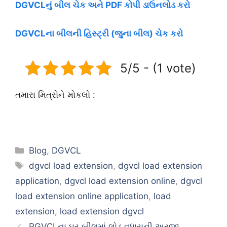
DGVCLનું બીલ ચેક અને PDF કોપી ડાઉનલોડ કરો
DGVCLના બીલની હિસ્ટ્રી (જુના બીલ) ચેક કરો
5/5 - (1 vote)
તમારા મિત્રોને મોકલો :
Categories
Blog
,
DGVCL
Tags
dgvcl load extension
,
dgvcl load extension
application
,
dgvcl load extension online
,
dgvcl
load extension online application
,
load
extension
,
load extension dgvcl
PGVCLના ઘર બીલમાં લોડ વધારાની અરજી