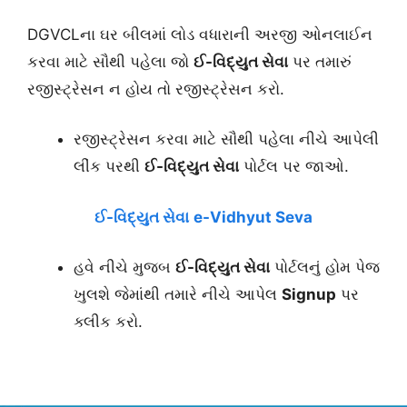
DGVCLના ઘર બીલમાં લોડ વધારાની અરજી ઓનલાઈન
કરવા માટે સૌથી પહેલા જો
ઈ-વિદ્યુત સેવા
પર તમારું
રજીસ્ટ્રેસન ન હોય તો રજીસ્ટ્રેસન કરો.
રજીસ્ટ્રેસન કરવા માટે સૌથી પહેલા નીચે આપેલી
લીંક પરથી
ઈ-વિદ્યુત સેવા
પોર્ટલ પર જાઓ.
ઈ-વિદ્યુત સેવા
e-Vidhyut Seva
હવે નીચે મુજબ
ઈ-વિદ્યુત સેવા
પોર્ટલનું હોમ પેજ
ખુલશે જેમાંથી તમારે નીચે આપેલ
Signup
પર
ક્લીક કરો.