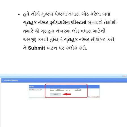
હવે નીચે મુજબ પેજમાં તમારા એડ કરેલા બધા
ગ્રાહક નંબર ડ્રોપડાઉન લીસ્ટમાં
બતાવશે તેમાંથી
તમારે જે ગ્રાહક નંબરમાં લોડ વધારા માટેની
અરજી કરવી હોય તે
ગ્રાહક નંબર
સીલેક્ટ કરી
ને
Submit
બટન પર ક્લીક કરો.