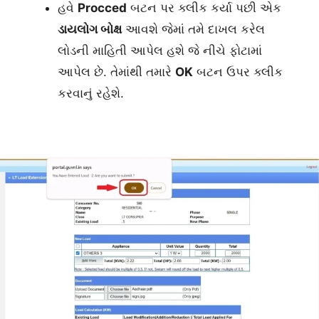
હવે
Procced
બટન પર ક્લીક કર્યા પછી એક
ડાયલોગ બોક્ષ
આવશે જેમાં તમે દાખલ કરેલ
લોડની માહિતી આપેલ હશે જે નીચે ફોટામાં
આપેલ છે. તેમાંથી તમારે
OK
બટન ઉપર ક્લીક
કરવાનું રહેશે.