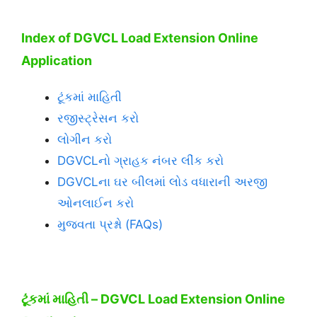
Index of DGVCL Load Extension Online
Application
ટૂંકમાં માહિતી
રજીસ્ટ્રેસન કરો
લોગીન કરો
DGVCLનો ગ્રાહક નંબર લીંક કરો
DGVCLના ઘર બીલમાં લોડ વધારાની અરજી
ઓનલાઈન કરો
મુજવતા પ્રશ્નો (FAQs)
ટૂંકમાં માહિતી – DGVCL Load Extension Online