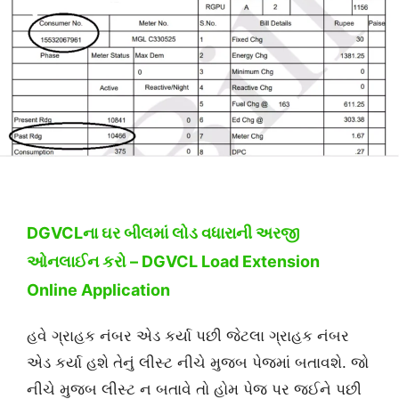
DGVCLના ઘર બીલમાં લોડ વધારાની અરજી
ઓનલાઈન કરો – DGVCL Load Extension
Online Application
હવે ગ્રાહક નંબર એડ કર્યા પછી જેટલા ગ્રાહક નંબર
એડ કર્યા હશે તેનું લીસ્ટ નીચે મુજબ પેજમાં બતાવશે. જો
નીચે મુજબ લીસ્ટ ન બતાવે તો હોમ પેજ પર જઈને પછી