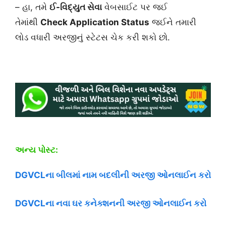
– હા, તમે
ઈ-વિદ્યુત સેવા
વેબસાઈટ પર જઈ
તેમાંથી
Check Application Status
જઈને તમારી
લોડ વધારી અરજીનું સ્ટેટસ ચેક કરી શકો છો.
અન્ય પોસ્ટ:
DGVCLના બીલમાં નામ બદલીની અરજી ઓનલાઈન કરો
DGVCLના નવા ઘર કનેક્શનની અરજી ઓનલાઈન કરો