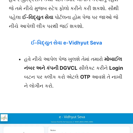
જે તમે નીચે મુજબ સ્ટેપ ફોલો કરીને કરી શકશો. સૌથી
પહેલા
ઈ-વિદ્યુત સેવા
પોર્ટલના હોમ પેજ પર જાઓ જે
નીચે આપેલી લીંક પરથી જઈ શકશો.
ઈ-વિદ્યુત સેવા
e-Vidhyut Seva
હવે નીચે આપેલ પેજ ખુલશે તેમાં તમારો
મોબાઈલ
નંબર અને કંપની DGVCL
સીલેક્ટ કરીને
Login
બટન પર ક્લીક કરો એટલે
OTP
આવશે તે નાખી
ને લોગીન કરો.