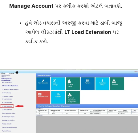
Manage Account
પર ક્લીક કરશો એટલે બતાવશે.
હવે લોડ વધારાની અરજી કરવા માટે ડાબી બાજુ
આપેલ લીસ્ટમાંથી
LT Load
Extension
પર
ક્લીક કરો.