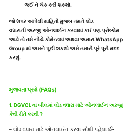
જઈ ને ચેક કરી શકશો.
જો ઉપર આપેલી માહિતી મુજબ તમને લોડ
વધારાની અરજી ઓનલાઈન કરવામાં કઈ પણ પ્રોબ્લેમ
આવે તો તમે નીચે કોમેન્ટમાં અથવા અમારા WhatsApp
Group માં અમને પૂછી શકશો અમે તમારી પૂરે પૂરી મદદ
કરશું.
મુજવતા પ્રશ્નો (FAQs)
1. DGVCLના બીલમાં લોડ વધારા માટે ઓનલાઈન અરજી
કેવી રીતે કરવી ?
– લોડ વધારા માટે ઓનલાઈન કરવા સૌથી પહેલા
ઈ-