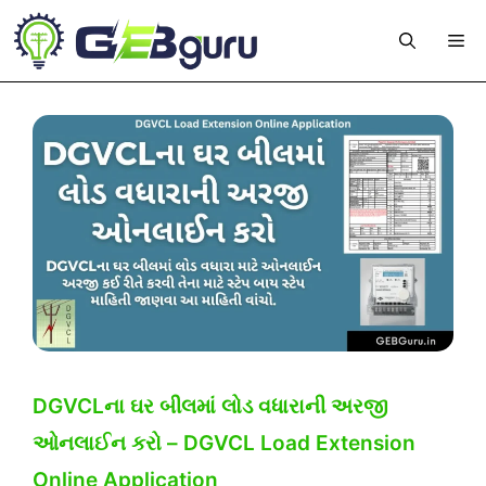
Skip
Me
to
content
DGVCLના ઘર બીલમાં લોડ વધારાની અરજી
ઓનલાઈન કરો – DGVCL Load Extension
Online Application