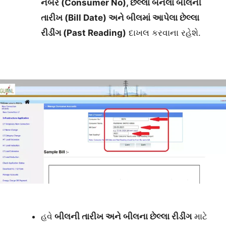
નંબર (Consumer No), છેલ્લા બનેલા બીલની
તારીખ (Bill Date) અને બીલમાં આપેલા છેલ્લા
રીડીંગ (Past Reading)
દાખલ કરવાના રહેશે.
હવે
બીલની તારીખ અને બીલના છેલ્લા રીડીંગ
માટે