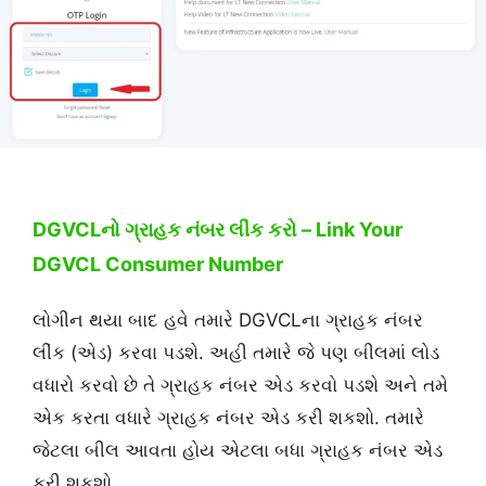
DGVCLનો ગ્રાહક નંબર લીંક કરો – Link Your
DGVCL Consumer Number
લોગીન થયા બાદ હવે તમારે DGVCLના ગ્રાહક નંબર
લીંક (એડ) કરવા પડશે. અહી તમારે જે પણ બીલમાં લોડ
વધારો કરવો છે તે ગ્રાહક નંબર એડ કરવો પડશે અને તમે
એક કરતા વધારે ગ્રાહક નંબર એડ કરી શકશો. તમારે
જેટલા બીલ આવતા હોય એટલા બધા ગ્રાહક નંબર એડ
કરી શકશો.