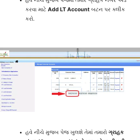
હવે નીચે મુજબ પેજમાં તમારે ગ્રાહક નંબર એડ
કરવા માટે
Add LT Account
બટન પર ક્લીક
કરો.
હવે નીચે મુજબ પેજ ખુલશે તેમાં તમારો
ગ્રાહક