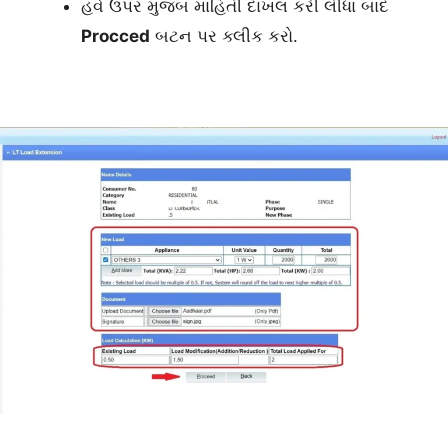
હવે ઉપર મુજબ માહિતી દાખલ કરી લીધા બાદ
Procced
બટન પર ક્લીક કરો.