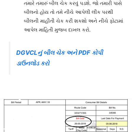
તમારે તમારું બીલ ચેક કરવું પડશે. જો તમારી પાસે
બીલનો હોય તો તમે નીચે આપેલી લીંક પરથી
બીલની માહીતી ચેક કરી શકશો અને નીચે ફોટામાં
આપેલ માહિતી મુજબ દાખલ કરો.
DGVCLનું બીલ ચેક અને PDF કોપી
ડાઉનલોડ કરો