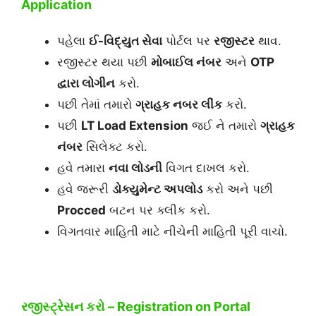
Application
પહેલા
ઈ-વિદ્યુત સેવા
પોર્ટલ પર
રજીસ્ટર
થાવ.
રજીસ્ટર થયા પછી
મોબાઈલ નંબર
અને
OTP
દ્વારા લોગીન
કરો.
પછી તેમાં તમારો
ગ્રાહક નબર લીંક
કરો.
પછી
LT Load Extension
જઈ ને તમારો
ગ્રાહક
નંબર
સિલેક્ટ કરો.
હવે તમારા
નવા લોડની
વિગત દાખલ કરો.
હવે જરૂરી
ડોક્યુમેન્ટ અપલોડ
કરો અને પછી
Procced
બટન પર ક્લીક કરો.
વિગતવાર માહિતી માટે નીચેની માહિતી પૂરી વાચો.
રજીસ્ટ્રેસન કરો – Registration on Portal