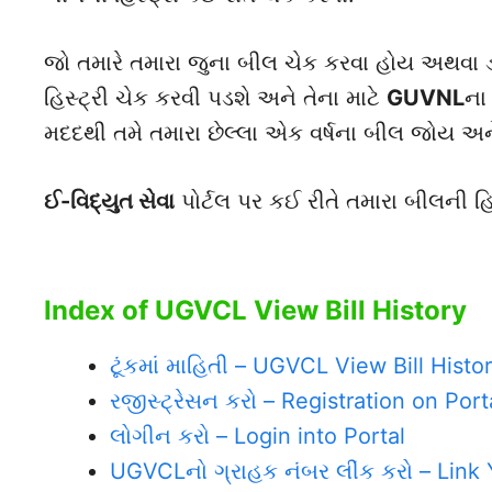
જો તમારે તમારા જુના બીલ ચેક કરવા હોય અથવા ડ
હિસ્ટ્રી ચેક કરવી પડશે અને તેના માટે
GUVNL
ના
મદદથી તમે તમારા છેલ્લા એક વર્ષના બીલ જોય અ
ઈ-વિદ્યુત સેવા
પોર્ટલ પર કઈ રીતે તમારા બીલની હિ
Index of UGVCL View Bill History
ટૂંકમાં માહિતી – UGVCL View Bill Histo
રજીસ્ટ્રેસન કરો – Registration on Port
લોગીન કરો – Login into Portal
UGVCLનો ગ્રાહક નંબર લીંક કરો – Li