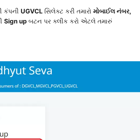
રી કંપની
UGVCL
સિલેક્ટ કરી તમારો
મોબાઈલ નંબર,
રી
Sign up
બટન પર ક્લીક કરો એટલે તમારું