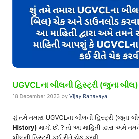
UGVCLના બીલની હિસ્ટ્રી (જુના બીલ)
18 December 2023
by
Vijay Ranavaya
શું તમે તમારા UGVCLના બીલની હિસ્ટ્રી (જૂના 
History)
માંગો છો ? તો આ માહિતી દ્વારા અમે તમ
બીલની હિસ્ટ્રી કઈ રીતે ચેક કરવી.