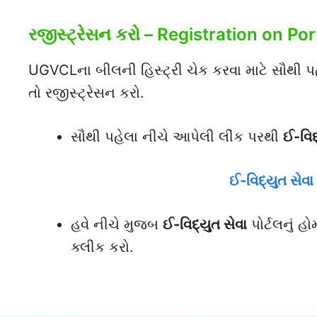
રજીસ્ટ્રેસન કરો – Registration on Por
UGVCLના બીલની હિસ્ટ્રી ચેક કરવા માટે સૌથી 
તો રજીસ્ટ્રેસન કરો.
સૌથી પહેલા નીચે આપેલી લીંક પરથી
ઈ-વિદ
ઈ-વિદ્યુત સેવા
હવે નીચે મુજબ
ઈ-વિદ્યુત સેવા
પોર્ટલનું હ
ક્લીક કરો.