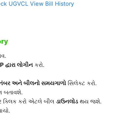
eck UGVCL View Bill History
ory
વ.
 દ્વારા લોગીન
કરો.
 નંબર અને બીલનો સમયગાળો
સિલેક્ટ કરો.
 બતાવશે.
 ક્લિક કરો એટલે બીલ
ડાઉનલોડ
થય જશે.
વાચો.