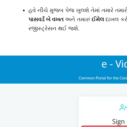
હવે નીચે મુજબ પેજ ખુલશે તેમાં તમારે તમા
પાસવર્ડ બે વખત
અને તમારું
ઈમેલ
દાખલ ક
રજીસ્ટ્રેસન થઈ જશે.