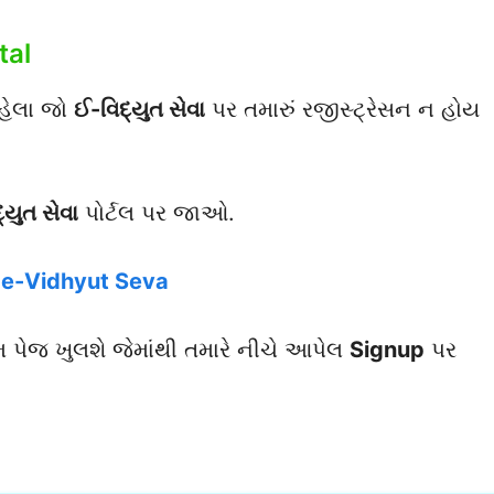
tal
પહેલા જો
ઈ-વિદ્યુત સેવા
પર તમારું રજીસ્ટ્રેસન ન હોય
્યુત સેવા
પોર્ટલ પર જાઓ.
e-Vidhyut Seva
ોમ પેજ ખુલશે જેમાંથી તમારે નીચે આપેલ
Signup
પર