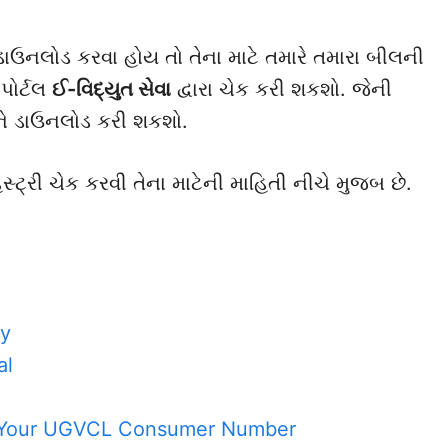
ાઉનલોડ કરવા હોય તો તેના માટે તમારે તમારા બીલની
 પોર્ટલ
ઈ-વિદ્યુત સેવા
દ્વારા ચેક કરી શકશો. જેની
ને ડાઉનલોડ કરી શકશો.
સ્ટ્રી ચેક કરવી તેના માટેની માહિતી નીચે મુજબ છે.
ry
al
nk Your UGVCL Consumer Number