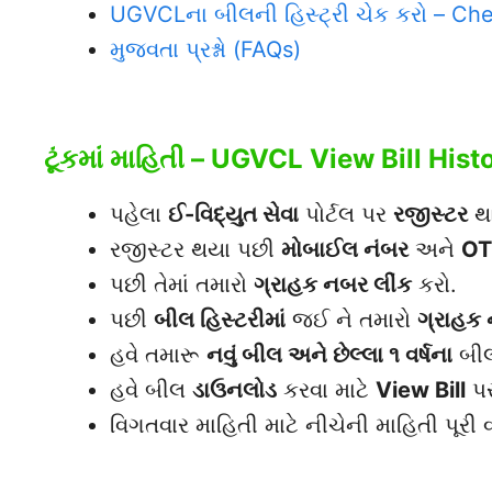
UGVCLના બીલની હિસ્ટ્રી ચેક કરો – Ch
મુજવતા પ્રશ્નો (FAQs)
ટૂંકમાં માહિતી – UGVCL View Bill Hist
પહેલા
ઈ-વિદ્યુત સેવા
પોર્ટલ પર
રજીસ્ટર
થા
રજીસ્ટર થયા પછી
મોબાઈલ નંબર
અને
OTP
પછી તેમાં તમારો
ગ્રાહક નબર લીંક
કરો.
પછી
બીલ હિસ્ટરીમાં
જઈ ને તમારો
ગ્રાહક
હવે તમારૂ
નવું બીલ અને છેલ્લા ૧ વર્ષના
બીલ
હવે બીલ
ડાઉનલોડ
કરવા માટે
View Bill
પર
વિગતવાર માહિતી માટે નીચેની માહિતી પૂરી 