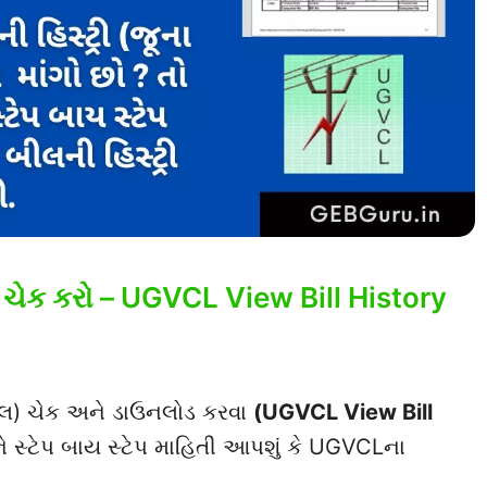
 ચેક કરો – UGVCL View Bill History
બીલ) ચેક અને ડાઉનલોડ કરવા
(UGVCL View Bill
ને સ્ટેપ બાય સ્ટેપ માહિતી આપશું કે UGVCLના