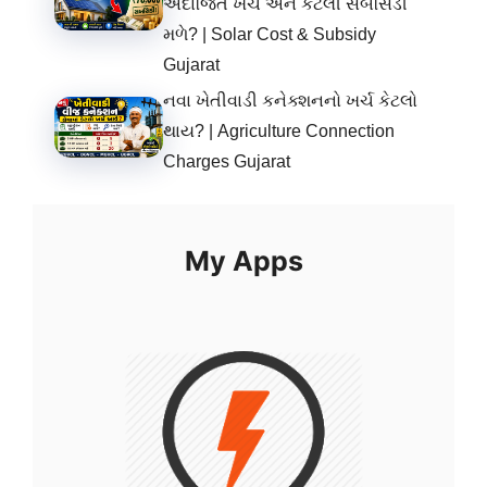
અંદાજિત ખર્ચ અને કેટલી સબસિડી
મળે? | Solar Cost & Subsidy
Gujarat
નવા ખેતીવાડી કનેક્શનનો ખર્ચ કેટલો
થાય? | Agriculture Connection
Charges Gujarat
My Apps