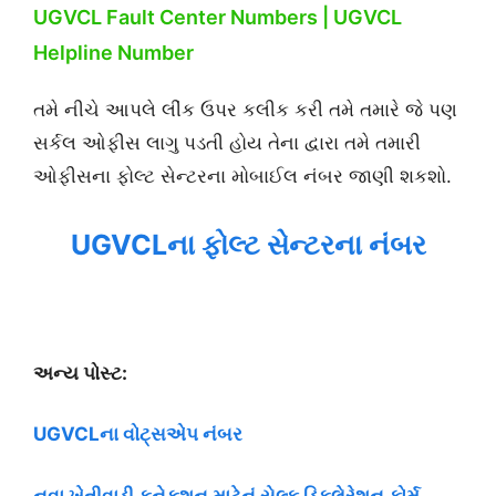
UGVCL Fault Center Numbers | UGVCL
Helpline Number
તમે નીચે આપલે લીંક ઉપર કલીક કરી તમે તમારે જે પણ
સર્કલ ઓફીસ લાગુ પડતી હોય તેના દ્વારા તમે તમારી
ઓફીસના ફોલ્ટ સેન્ટરના મોબાઈલ નંબર જાણી શકશો.
UGVCLના ફોલ્ટ સેન્ટરના નંબર
અન્ય પોસ્ટ:
UGVCLના વોટ્સએપ નંબર
નવા ખેતીવાડી કનેકશન માટેનું સેલ્ફ ડિકલેરેશન ફોર્મ