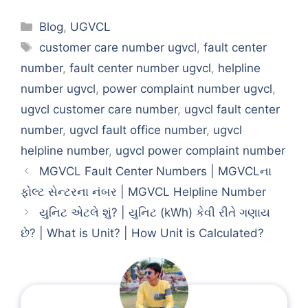
Categories
Blog
,
UGVCL
Tags
customer care number ugvcl
,
fault center
number
,
fault center number ugvcl
,
helpline
number ugvcl
,
power complaint number ugvcl
,
ugvcl customer care number
,
ugvcl fault center
number
,
ugvcl fault office number
,
ugvcl
helpline number
,
ugvcl power complaint number
MGVCL Fault Center Numbers | MGVCLના
ફોલ્ટ સેન્ટરના નંબર | MGVCL Helpline Number
યુનિટ એટલે શું? | યુનિટ (kWh) કેવી રીતે ગણાય
છે? | What is Unit? | How Unit is Calculated?