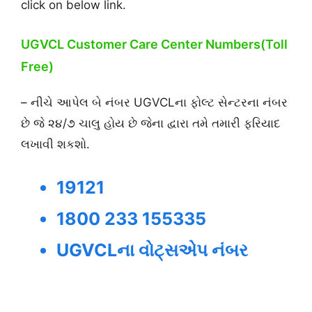
click on below link.
UGVCL Customer Care Center Numbers(Toll
Free)
– નીચે આપેલ બે નંબર UGVCLના ફોલ્ટ સેન્ટરના નંબર
છે જે ૨૪/૭ ચાલુ હોય છે જેના દ્વારા તમે તમારી ફરિયાદ
લખાવી શકશો.
19121
1800 233 155335
UGVCLના વોટ્સએપ નંબર