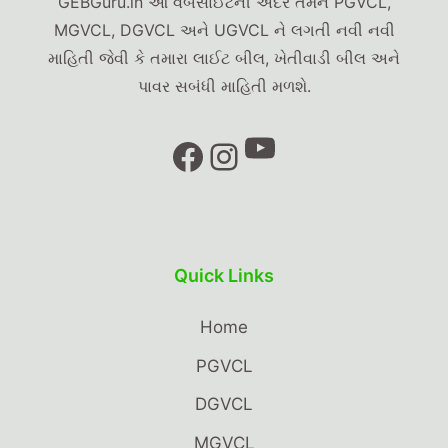
GEBGuru.in આ વેબસાઈટની અંદર તમને PGVCL,
MGVCL, DGVCL અને UGVCL ને લગતી નવી નવી
માહિતી જેવી કે તમારા લાઈટ બીલ, ખેતીવાડી બીલ અને
પાવર સબંધી માહિતી મળશે.
YouTube
Facebook
Instagram
Quick Links
Home
PGVCL
DGVCL
MGVCL