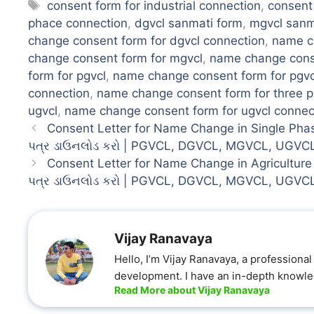
Tags
consent form for industrial connection
,
consent
phace connection
,
dgvcl sanmati form
,
mgvcl sanm
change consent form for dgvcl connection
,
name ch
change consent form for mgvcl
,
name change conse
form for pgvcl
,
name change consent form for pgvc
connection
,
name change consent form for three 
ugvcl
,
name change consent form for ugvcl connec
Consent Letter for Name Change in Single Phase
પત્ર ડાઉનલોડ કરો | PGVCL, DGVCL, MGVCL, UGVC
Consent Letter for Name Change in Agriculture C
પત્ર ડાઉનલોડ કરો | PGVCL, DGVCL, MGVCL, UGVC
Vijay Ranavaya
Hello, I’m Vijay Ranavaya, a profession
development. I have an in-depth knowled
Read More about Vijay Ranavaya