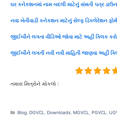
ઘર કનેકશનમાં નામ બદલી માટેનું સંમતી પત્ર ડાઉ
નવા ખેતીવાડી કનેકશન માટેનું સેલ્ફ ડિકલેરેશન ફોર્
જીઈબીને લગતા વીડિઓ જોવા માટે અહીં ક્લિક કરો
જીઈબીને લગતી નવી નવી માહિતી જાણવા અહીં ક્લ
તમારા મિત્રોને મોકલો :
Categories
Blog
,
DGVCL
,
Downloads
,
MGVCL
,
PGVCL
,
UG