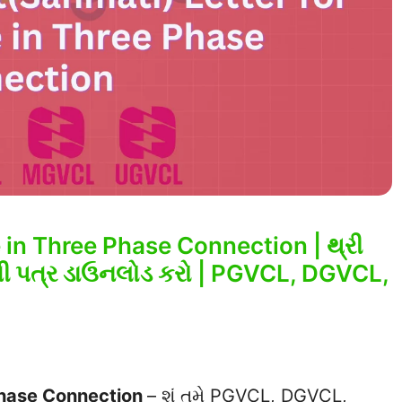
in Three Phase Connection | થ્રી
મતી પત્ર ડાઉનલોડ કરો | PGVCL, DGVCL,
Phase Connection
– શું તમે PGVCL, DGVCL,