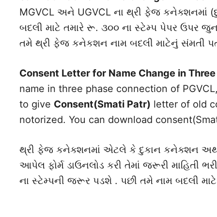
MGVCL અને UGVCL ના થ્રી ફેજ કનેક્શનમાં (દ
બદલી માટે તમારે રૂ. ૩૦૦ ના સ્ટેમ્પ પેપર ઉપર 
તમે થ્રી ફેજ કનેકશન નામ બદલી માટેનું સંમતી 
Consent Letter for Name Change in Thre
name in three phase connection of PGVC
to give
Consent(Smati Patr)
letter of old
notorized. You can download consent(Smati 
થ્રી ફેજ કનેક્શનમાં એટલે કે દુકાન કનેક્શન અ
આપેલ ફોર્મ ડાઉનલોડ કરી તેમાં જરૂરી માહિતી ભર
ના સ્ટેમ્પની જરૂર પડશે . પછી તમે નામ બદલી