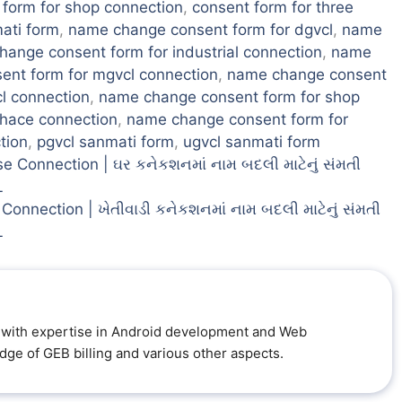
 form for shop connection
,
consent form for three
ati form
,
name change consent form for dgvcl
,
name
ange consent form for industrial connection
,
name
nt form for mgvcl connection
,
name change consent
l connection
,
name change consent form for shop
phace connection
,
name change consent form for
tion
,
pgvcl sanmati form
,
ugvcl sanmati form
 Connection | ઘર કનેકશનમાં નામ બદલી માટેનું સંમતી
L
onnection | ખેતીવાડી કનેકશનમાં નામ બદલી માટેનું સંમતી
L
al with expertise in Android development and Web
ge of GEB billing and various other aspects.