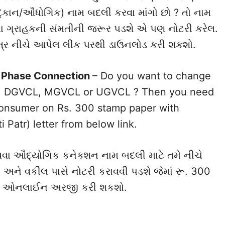
ુકાન/ઔધોગિક) નામ બદલી કરવા માંગો છો ? તો નામ
જુના ગ્રાહકની સંમતીની જરૂર પડશે એ પણ નોટરી કરેલ.
પત્ર નીચે આપેલ લીંક પરથી ડાઉનલોડ કરી શકશો.
e Phase Connection
– Do you want to change
L, DGVCL, MGVCL or UGVCL ? Then you need
 consumer on Rs. 300 stamp paper with
Patr) letter from below link.
થવા ઔદ્યોગિક કનેક્શન નામ બદલી માટે તમે નીચે
ી અને વકીલ પાસે નોટરી કરાવવી પડશે જેમાં રૂ. 300
 માટે ઓનલાઈન અરજી કરી શકશો.