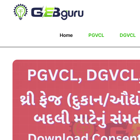
Skip
to
content
Home
PGVCL
DGVCL