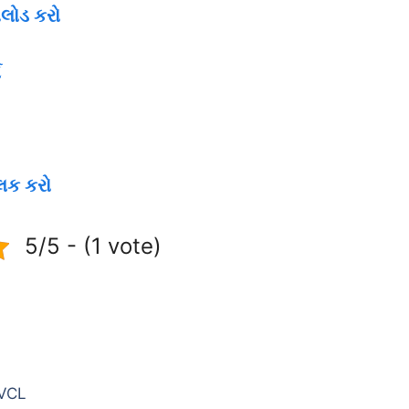
નલોડ કરો
મ
િક કરો
5/5 - (1 vote)
VCL