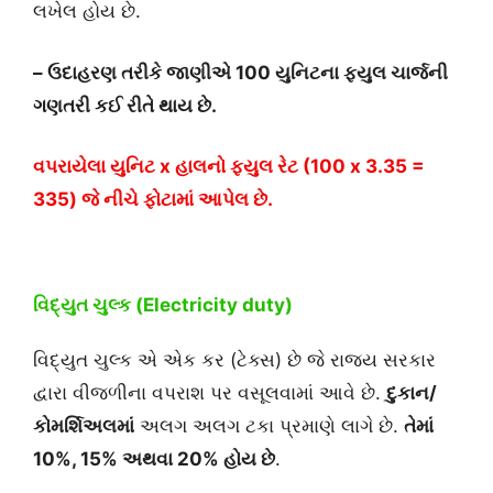
લખેલ હોય છે.
– ઉદાહરણ તરીકે જાણીએ 100 યુનિટના
ફયુલ
ચાર્જની
ગણતરી
કઈ રીતે થાય છે.
વપરાયેલા યુનિટ x હાલનો ફયુલ રેટ (100 x 3.35 =
335) જે નીચે ફોટામાં આપેલ છે.
વિદ્યુત ચુલ્ક
(Electricity duty)
વિદ્યુત ચુલ્ક એ એક કર (ટેક્સ) છે જે રાજ્ય સરકાર
દ્વારા વીજળીના વપરાશ પર વસૂલવામાં આવે છે.
દુકાન/
કોમર્શિઅલ
માં
અલગ અલગ ટકા પ્રમાણે લાગે છે.
તેમાં
10%, 15% અથવા 20% હોય છે
.