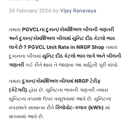
26 February 2024
by
Vijay Ranavaya
તમારા
PGVCLના દુકાન/કોમર્શિઅલ બીલની ગણતરી
અને દુકાન/કોમર્શિઅલ
બીલમાં યુનિટ દીઠ કેટલો ભાવ
લાગે છે ?
PGVCL Unit Rate in NRGP Shop
તમારા
દુકાનના બીલમાં
યુનિટ દીઠ કેટલો ભાવ લાગે અને બીલની
ગણતરી
કઈ રીતે થાય તે જાણવા આ માહિતી પૂરી વાંચો.
તમારા
દુકાન/કોમર્શિઅલ
બીલમાં NRGP ટેરીફ
(કેટેગરી)
હોય છે. યુનિટના ભાવની ગણતરી તમારા
યુનિટના વપરાશ ઉપર વસૂલવામાં આવે છે. યુનિટના
વપરાશને સામાન્ય રીતે
કિલોવોટ-કલાક (kWh)
માં
માપવામાં આવે છે.