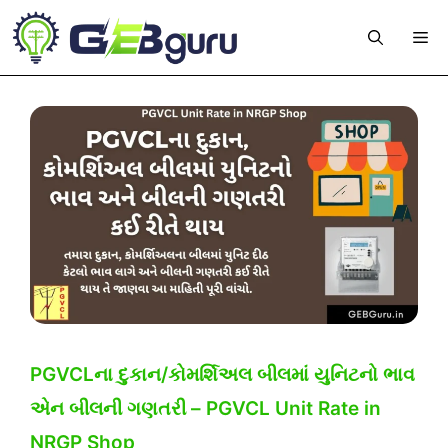
Skip
Me
to
content
PGVCLના દુકાન/કોમર્શિઅલ બીલમાં યુનિટનો ભાવ
એન બીલની ગણતરી – PGVCL Unit Rate in
NRGP Shop