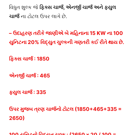
વિધુત શુલ્ક જે
ફિક્સ ચાર્જ, એનર્જી ચાર્જ અને ફયુલ
ચાર્જ
ના ટોટલ ઉપર લાગે છે.
– ઉદાહરણ તરીકે જાણીએ બે મહિનાના 15 KW ના 100
યુનિટના 20%
વિદ્યુત ચુલ્ક
ની ગણતરી
કઈ રીતે થાય છે.
ફિક્સ ચાર્જ : 1850
એનર્જી ચાર્જ : 465
ફયુલ ચાર્જ : 335
ઉપર મુજબ ત્રણ ચાર્જનો ટોટલ (1850+465+335 =
2650)
100 યુનિટનો વિદ્યુત ચુલ્ક : (2650 x 20 / 100 =