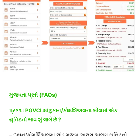
મુજવતા પ્રશ્નો (FAQs)
પ્રશ્ન ૧ : PGVCLમાં દુકાન/કોમર્શિઅલના બીલમાં એક
યુનિટનો ભાવ શું લાગે છે ?
–
દુકાન/કોમર્શિઅલમાં લોડ મુજબ અલગ અલગ યુનિટનો