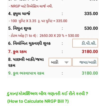
દુકાન/કોમર્શિઅલ
બીલ ગણતરી કઈ રીતે કરવી ?
(How to Calculate NRGP Bill ?)