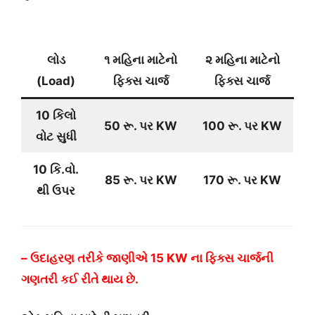
લોડ
૧ મહિના માટેનો
૨ મહિના માટેનો
(Load)
ફિક્સ ચાર્જ
ફિક્સ ચાર્જ
10 કિલો
50 રૂ. પર KW
100 રૂ. પર KW
વોટ સુધી
10 કિ.વો.
85 રૂ. પર KW
170 રૂ. પર KW
થી ઉપર
– ઉદાહરણ તરીકે જાણીએ 15 KW ના ફિક્સ ચાર્જની
ગણતરી કઈ રીતે થાય છે.