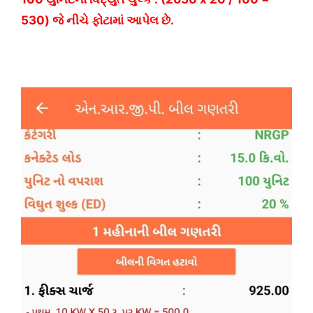
530) જે નીચે ફોટામાં આપેલ છે.