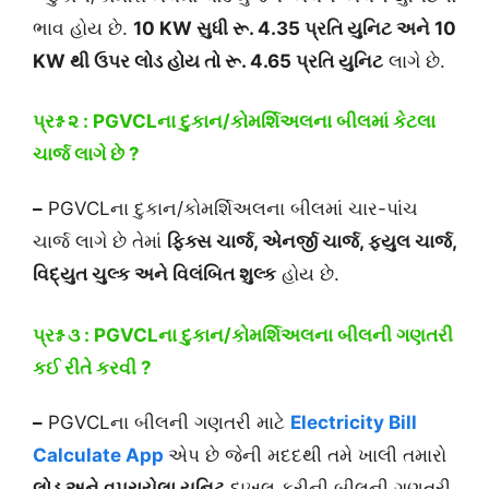
ભાવ હોય છે.
10 KW સુધી રૂ. 4.35 પ્રતિ યુનિટ અને 10
KW થી ઉપર લોડ હોય તો રૂ. 4.65 પ્રતિ યુનિટ
લાગે છે.
પ્રશ્ન ૨ : PGVCLના
દુકાન/કોમર્શિઅલ
ના
બીલમાં કેટલા
ચાર્જ લાગે છે ?
–
PGVCLના દુકાન/કોમર્શિઅલના બીલમાં ચાર-પાંચ
ચાર્જ લાગે છે તેમાં
ફિક્સ ચાર્જ, એનર્જી ચાર્જ, ફયુલ ચાર્જ,
વિદ્યુત ચુલ્ક અને વિલંબિત શુલ્ક
હોય છે.
પ્રશ્ન ૩ : PGVCLના
દુકાન/કોમર્શિઅલ
ના
બીલની ગણતરી
કઈ રીતે કરવી ?
–
PGVCLના બીલની ગણતરી માટે
Electricity Bill
Calculate App
એપ છે જેની મદદથી તમે ખાલી તમારો
લોડ અને વપરાયેલા યુનિટ
દાખલ કરીની બીલની ગણતરી