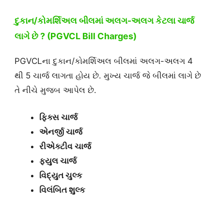
દુકાન/કોમર્શિઅલ બીલમાં અલગ-અલગ કેટલા ચાર્જ
લાગે છે ? (PGVCL Bill Charges)
PGVCLના દુકાન/કોમર્શિઅલ બીલમાં અલગ-અલગ 4
થી 5 ચાર્જ લાગતા હોય છે. મુખ્ય ચાર્જ જે બીલમાં લાગે છે
તે નીચે મુજબ આપેલ છે.
ફિક્સ ચાર્જ
એનર્જી ચાર્જ
રીએક્ટીવ ચાર્જ
ફયુલ ચાર્જ
વિદ્યુત ચુલ્ક
વિલંબિત શુલ્ક