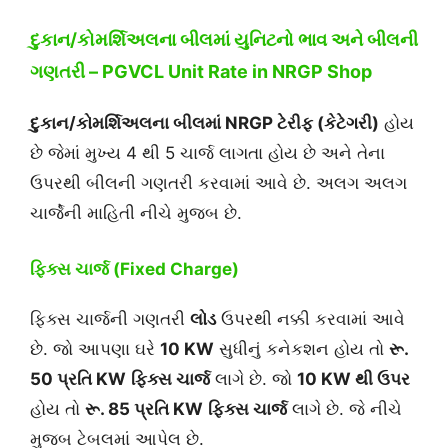
દુકાન/કોમર્શિઅલ
ના બીલમાં યુનિટનો ભાવ અને બીલની
ગણતરી – PGVCL Unit Rate in NRGP
Shop
દુકાન/કોમર્શિઅલના બીલમાં NRGP ટેરીફ (કેટેગરી)
હોય
છે જેમાં મુખ્ય 4 થી 5 ચાર્જ લાગતા હોય છે અને તેના
ઉપરથી બીલની ગણતરી કરવામાં આવે છે. અલગ અલગ
ચાર્જેની માહિતી નીચે મુજબ છે.
ફિક્સ ચાર્જ (Fixed Charge)
ફિક્સ ચાર્જની ગણતરી
લોડ
ઉપરથી નક્કી કરવામાં આવે
છે. જો આપણા ઘરે
10 KW
સુધીનું કનેકશન હોય તો
રૂ.
50 પ્રતિ KW
ફિક્સ ચાર્જ
લાગે છે. જો
10 KW થી ઉપર
હોય તો
રૂ. 85 પ્રતિ KW
ફિક્સ ચાર્જ
લાગે છે. જે નીચે
મુજબ ટેબલમાં આપેલ છે.