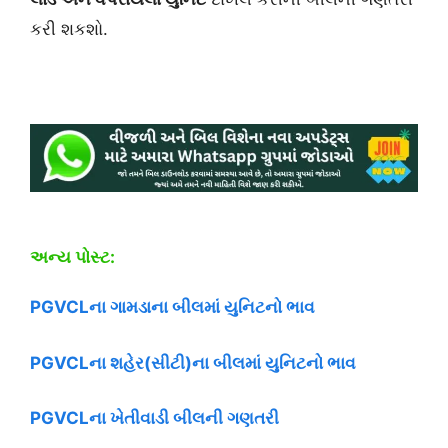
કરી શકશો.
અન્ય પોસ્ટ:
PGVCLના ગામડાના બીલમાં યુનિટનો ભાવ
PGVCLના શહેર(સીટી)ના બીલમાં યુનિટનો ભાવ
PGVCLના ખેતીવાડી બીલની ગણતરી