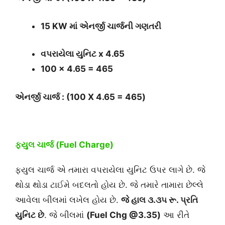
15 KW માં
એનર્જી ચાર્જની
ગણતરી
વપરાયેલા યુનિટ x 4.65
100 x 4.65 = 465
એનર્જી ચાર્જ : (100 X 4.65 = 465)
ફયુલ ચાર્જ (Fuel Charge)
ફ્યુલ ચાર્જ એ તમારા વપરાયેલા યુનિટ ઉપર લાગે છે. જે
થોડા થોડા ટાઈમે બદલતો હોય છે. જે તમારે તામારા છેલ્લે
આવેલા બીલમાં લખેલ હોય છે.
જે હાલ ૩.૩૫ રૂ. પ્રતિ
યુનિટ છે
. જે બીલમાં
(Fuel Chg @3.35)
આ રીતે