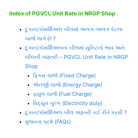
Index of PGVCL Unit Rate in
NRGP
Shop
દુકાન/કોમર્શિઅલ બીલમાં અલગ-અલગ કેટલા
ચાર્જ લાગે છે ?
દુકાન/કોમર્શિઅલના બીલમાં યુનિટનો ભાવ અને
બીલની ગણતરી – PGVCL Unit Rate in NRGP
Shop
ફિક્સ ચાર્જ (Fixed Charge)
એનર્જી ચાર્જ (Energy Charge)
ફયુલ ચાર્જ (Fuel Charge)
વિદ્યુત ચુલ્ક (Electricity duty)
દુકાન/કોમર્શિઅલ બીલ ગણતરી કઈ રીતે કરવી ?
મુજવતા પ્રશ્નો (FAQs)