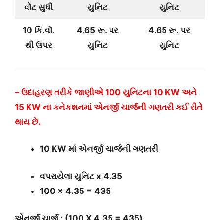
વોટ સુધી
યુનિટ
યુનિટ
10 કિ.વો.
4.65 રૂ. પર
4.65 રૂ. પર
થી ઉપર
યુનિટ
યુનિટ
– ઉદાહરણ તરીકે જાણીએ 100 યુનિટના 10 KW અને
15 KW ના કનેકશનમાં એનર્જી ચાર્જની ગણતરી કઈ રીતે
થાય છે.
10 KW માં
એનર્જી ચાર્જની
ગણતરી
વપરાયેલા યુનિટ x 4.35
100 x 4.35 = 435
એનર્જી ચાર્જ : (100 X 4.35 = 435)