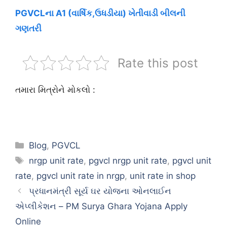
PGVCLના A1 (વાર્ષિક,ઉધડીયા) ખેતીવાડી બીલની
ગણતરી
Rate this post
તમારા મિત્રોને મોકલો :
Categories
Blog
,
PGVCL
Tags
nrgp unit rate
,
pgvcl nrgp unit rate
,
pgvcl unit
rate
,
pgvcl unit rate in nrgp
,
unit rate in shop
પ્રધાનમંત્રી સૂર્ય ઘર યોજના ઓનલાઈન
એપ્લીકેશન – PM Surya Ghara Yojana Apply
Online