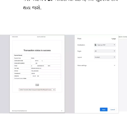
થય જશે.