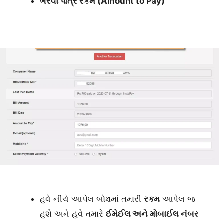
ભરવા પાત્ર રકમ (Amount to Pay)
હવે નીચે આપેલ બોક્ષમાં તમારી
રકમ
આપેલ જ
હશે અને હવે તમારે
ઈમેઈલ અને મોબાઈલ નંબર