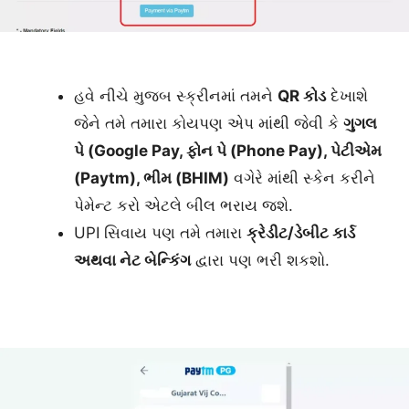
હવે નીચે મુજબ સ્ક્રીનમાં તમને
QR કોડ
દેખાશે
જેને તમે તમારા કોયપણ એપ માંથી જેવી કે
ગુગલ
પે (Google Pay, ફોન પે (Phone Pay), પેટીએમ
(Paytm), ભીમ (BHIM)
વગેરે માંથી સ્કેન કરીને
પેમેન્ટ કરો એટલે બીલ ભરાય જશે.
UPI સિવાય પણ તમે તમારા
ક્રેડીટ/ડેબીટ કાર્ડ
અથવા નેટ બેન્કિંગ
દ્વારા પણ ભરી શકશો.