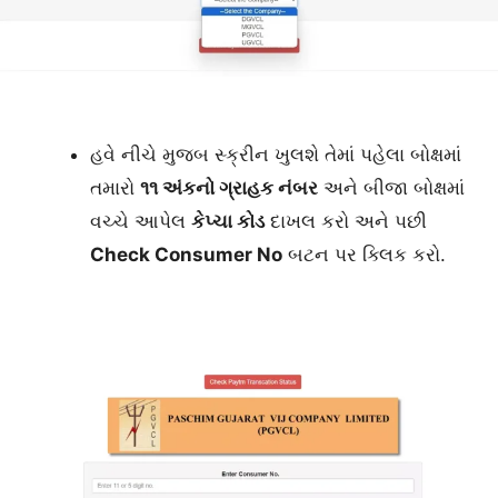
હવે નીચે મુજબ સ્ક્રીન ખુલશે તેમાં પહેલા બોક્ષમાં
તમારો
૧૧ અંકનો ગ્રાહક નંબર
અને બીજા બોક્ષમાં
વચ્ચે આપેલ
કેપ્ચા કોડ
દાખલ કરો અને પછી
Check Consumer No
બટન પર ક્લિક કરો.