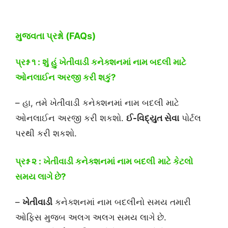
મુજવતા પ્રશ્નો (FAQs)
પ્રશ્ન ૧ : શું હું ખેતીવાડી કનેક્શનમાં નામ બદલી માટે
ઓનલાઈન અરજી કરી શકું?
– હા, તમે ખેતીવાડી કનેક્શનમાં નામ બદલી માટે
ઓનલાઈન અરજી કરી શકશો.
ઈ-વિદ્યુત સેવા
પોર્ટલ
પરથી કરી શકશો.
પ્રશ્ન ૨ :
ખેતીવાડી કનેક્શનમાં નામ બદલી
માટે કેટલો
સમય લાગે છે?
–
ખેતીવાડી
કનેક્શનમાં નામ બદલીનો સમય તમારી
ઓફિસ મુજબ અલગ અલગ સમય લાગે છે.