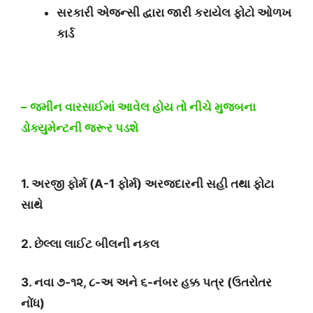
સરકારી એજન્સી દ્વારા જારી કરાયેલ ફોટો ઓળખ
કાર્ડ
– જમીન વારસાઈમાં આવેલ હોય તો નીચે મુજબના
ડોક્યુમેન્ટની જરૂર પડશે
1. અરજી ફોર્મ (A-1 ફોર્મ) અરજદારની સહી તથા ફોટા
સાથે
2. છેલ્લા લાઈટ બીલની નકલ
3. નવા ૭-૧૨, ૮-અ અને ૬-નંબર હક્ક પત્ર (ઉતરોતર
નોંધ)