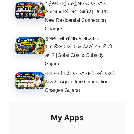
શહેરમાં નવું ઘરનું લાઈટ કનેક્શન
લેવામાં કેટલો ખર્ચ આવે? | RGPU
New Residential Connection
Charges
ગુજરાતમાં સોલાર લગાડવાનો
અંદાજિત ખર્ચ અને કેટલી સબસિડી
મળે? | Solar Cost & Subsidy
Gujarat
નવા ખેતીવાડી કનેક્શનનો ખર્ચ કેટલો
થાય? | Agriculture Connection
Charges Gujarat
My Apps