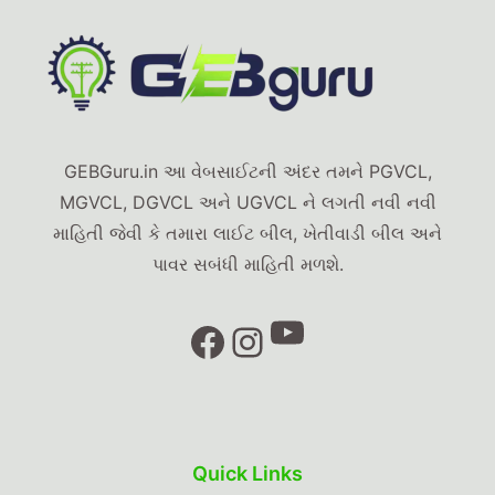
GEBGuru.in આ વેબસાઈટની અંદર તમને PGVCL,
MGVCL, DGVCL અને UGVCL ને લગતી નવી નવી
માહિતી જેવી કે તમારા લાઈટ બીલ, ખેતીવાડી બીલ અને
પાવર સબંધી માહિતી મળશે.
YouTube
Facebook
Instagram
Quick Links