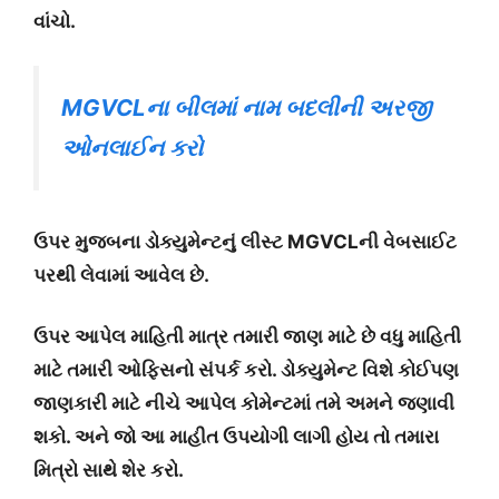
વાંચો.
MGVCLના બીલમાં નામ બદલીની અરજી
ઓનલાઈન કરો
ઉપર મુજબના ડોક્યુમેન્ટનું લીસ્ટ MGVCLની વેબસાઈટ
પરથી લેવામાં આવેલ છે.
ઉપર આપેલ માહિતી માત્ર તમારી જાણ માટે છે વધુ માહિતી
માટે તમારી ઓફિસનો સંપર્ક કરો. ડોક્યુમેન્ટ વિશે કોઈપણ
જાણકારી માટે નીચે આપેલ કોમેન્ટમાં તમે અમને જણાવી
શકો. અને જો આ માહીત ઉપયોગી લાગી હોય તો તમારા
મિત્રો સાથે શેર કરો.