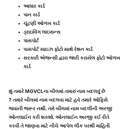
આધાર કાર્ડ
પાન કાર્ડ
ચૂંટણી ઓળખ કાર્ડ
ડ્રાઇવિંગ લાઇસન્સ
પાસપોર્ટ
પાસપોર્ટ સાઇઝ ફોટો સાથે રેશન કાર્ડ
સરકારી એજન્સી દ્વારા જારી કરાયેલ ફોટો ઓળખ
કાર્ડ
શું તમારે MGVCLના બીલમાં તમારું નામ બદલવું છે
? તમારે બીલમાં નામ બદલવા માટે હવે તમારે ઓફિસે
જવાની જરૂર નથી. તમે બીલમાં નામ બદલીની અરજી
ઓનલાઈન કરી શકશો. ઓનલાઈન અરજી કઈ રીતે
કરવી તે જાણવા માટે નીચે આપેલ લીંક પરથી માહિતી