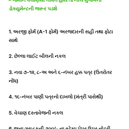
ડોક્યુમેન્ટની જરૂર પડશે
1. અરજી ફોર્મ (A-1 ફોર્મ) અરજદારની સહી તથા ફોટા
સાથે
2. છેલ્લા લાઈટ બીલની નકલ
3. નવા ૭-૧૨, ૮-અ અને ૬-નંબર હક્ક પત્ર (ઉતરોતર
નોંધ)
4. ૧૬-નંબર પાણી પત્રનો દાખલો (મંત્રી પાસેથી)
5. વેચાણ દસ્તાવેજની નકલ
6. જુના ગ્રાહકની ૩૦૦/- ના સ્ટેમ્પ પેપર ઉપર નોટરી