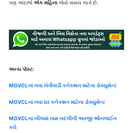
પણ અંદાજે
એક મહિના
જેવો સમય લાગે છે.
અન્ય પોસ્ટ:
MGVCLના નવા ખેતીવાડી કનેકશન માટેના ડોક્યુમેન્ટ
MGVCLના નવા ઘર કનેકશન માટેના ડોક્યુમેન્ટ
MGVCLના બીલમાં નામ બદલીની અરજી ઓનલાઈન
કરો