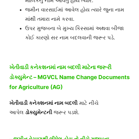
માલિકનું નામ આવતું હોય ત્યારે.
જમીન વારસાઈમાં આવેલ હોય ત્યારે જુના નામ
માંથી તમારા નામે કરવા.
ઉપર મુજબના બે મુખ્ય કિસ્સામાં અથવા બીજા
કોઈ કારણો સર નામ બદલવાની જરૂર પડે.
ખેતીવાડી કનેકશનમાં નામ બદલી માટેના જરૂરી
ડોક્યુમેન્ટ – MGVCL Name Change Documents
for Agriculture (AG)
ખેતીવાડી
કનેક્શન
માં
નામ બદલી
માટે નીચે
આપેલ
ડોક્યુમેન્ટની
જરૂર પડશે.
– જમીન વેચાણથી લીધેલ હોય તો નીચે મુજબના