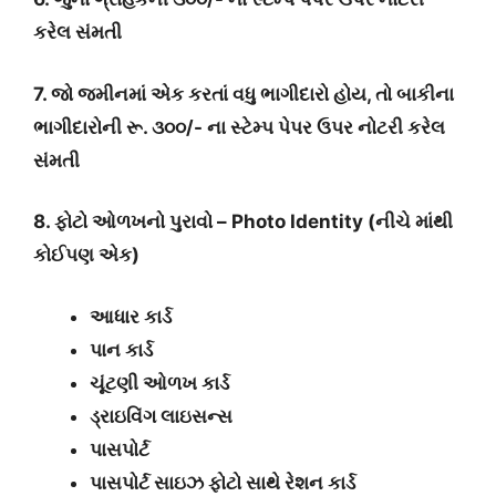
કરેલ સંમતી
7. જો જમીનમાં એક કરતાં વધુ ભાગીદારો હોય, તો બાકીના
ભાગીદારોની રૂ.
૩૦૦/- ના સ્ટેમ્પ પેપર ઉપર નોટરી કરેલ
સંમતી
8. ફોટો ઓળખનો પુરાવો – Photo Identity (નીચે માંથી
કોઈપણ એક)
આધાર કાર્ડ
પાન કાર્ડ
ચૂંટણી ઓળખ કાર્ડ
ડ્રાઇવિંગ લાઇસન્સ
પાસપોર્ટ
પાસપોર્ટ સાઇઝ ફોટો સાથે રેશન કાર્ડ