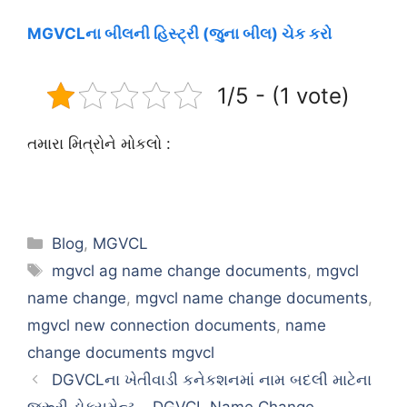
MGVCLના બીલની હિસ્ટ્રી (જુના બીલ) ચેક કરો
1/5 - (1 vote)
તમારા મિત્રોને મોકલો :
Categories
Blog
,
MGVCL
Tags
mgvcl ag name change documents
,
mgvcl
name change
,
mgvcl name change documents
,
mgvcl new connection documents
,
name
change documents mgvcl
DGVCLના ખેતીવાડી કનેકશનમાં નામ બદલી માટેના
જરૂરી ડોક્યુમેન્ટ – DGVCL Name Change