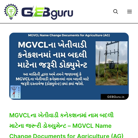
Skip
Me
to
content
MGVCLના ખેતીવાડી કનેકશનમાં નામ બદલી
માટેના જરૂરી ડોક્યુમેન્ટ – MGVCL Name
Change Documents for Agriculture (AG)