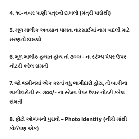
4. ૧૬-નંબર પાણી પત્રનો દાખલો (મંત્રી પાસેથી)
5. મૂળ માલીક અવસાન પામતા વારસાઈમાં નામ બદલી માટે
મરણનો દાખલો
6. મૂળ માલીક હયાત હોય તો ૩૦૦/- ના સ્ટેમ્પ પેપર ઉપર
નોટરી કરેલ સંમતી
7. જો જમીનમાં એક કરતાં વધુ ભાગીદારો હોય, તો બાકીના
ભાગીદારોની રૂ.
૩૦૦/- ના સ્ટેમ્પ પેપર ઉપર નોટરી કરેલ
સંમતી
8. ફોટો ઓળખનો પુરાવો – Photo Identity (નીચે માંથી
કોઈપણ એક)