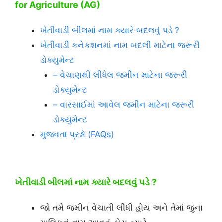
for Agriculture (AG)
ખેતીવાડી બીલમાં નામ ક્યારે બદલવું પડે ?
ખેતીવાડી કનેકશનમાં નામ બદલી માટેના જરૂરી
ડોક્યુમેન્ટ
– વેચાણથી લીધેલ જમીન માટેના જરૂરી
ડોક્યુમેન્ટ
– વારસાઈમાં આવેલ જમીન માટેના જરૂરી
ડોક્યુમેન્ટ
મુજવતા પ્રશ્નો (FAQs)
ખેતીવાડી
બીલમાં નામ ક્યારે બદલવું પડે ?
જો તમે જમીન વેચાતી લીધી હોય અને તેમાં જુના