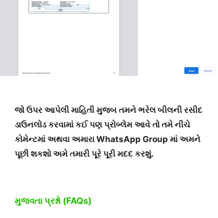
જો ઉપર આપેલી માહિતી મુજબ તમને ભરેલ બીલની રસીદ
ડાઉનલોડ કરવામાં કઈ પણ પ્રોબ્લેમ આવે તો તમે નીચે
કોમેન્ટમાં અથવા અમારા WhatsApp Group માં અમને
પૂછી શકશો અમે તમારી પૂરે પૂરી મદદ કરશું.
મુજવતા પ્રશ્નો (FAQs)