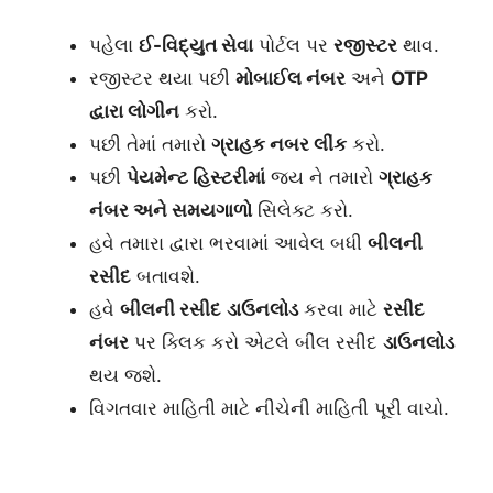
પહેલા
ઈ-વિદ્યુત સેવા
પોર્ટલ પર
રજીસ્ટર
થાવ.
રજીસ્ટર થયા પછી
મોબાઈલ નંબર
અને
OTP
દ્વારા લોગીન
કરો.
પછી તેમાં તમારો
ગ્રાહક નબર લીંક
કરો.
પછી
પેયમેન્ટ હિસ્ટરીમાં
જય ને તમારો
ગ્રાહક
નંબર અને સમયગાળો
સિલેક્ટ કરો.
હવે તમારા દ્વારા ભરવામાં આવેલ બધી
બીલની
રસીદ
બતાવશે.
હવે
બીલની રસીદ
ડાઉનલોડ
કરવા માટે
રસીદ
નંબર
પર ક્લિક કરો એટલે બીલ રસીદ
ડાઉનલોડ
થય જશે.
વિગતવાર માહિતી માટે નીચેની માહિતી પૂરી વાચો.