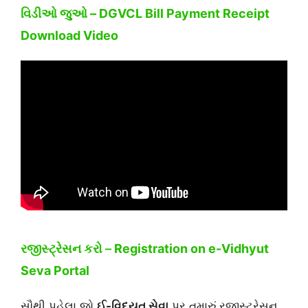
વિડીઓ જુઓ – DGVCL Bill Payment Receipt
Download Video
રજીસ્ટ્રેસન કરો –
Registration on e-Vidhyut
Seva Portal
સૌથી પહેલા જો
ઈ-વિદ્યુત સેવા
પર તમારું રજીસ્ટ્રેસન