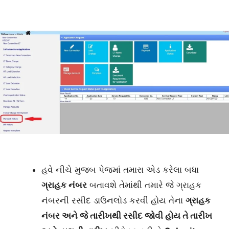
હવે નીચે મુજબ પેજમાં તમારા એડ કરેલા બધા
ગ્રાહક નંબર
બતાવશે તેમાંથી તમારે જે ગ્રાહક
નંબરની રસીદ ડાઉનલોડ કરવી હોય તેના
ગ્રાહક
નંબર અને જે તારીખથી રસીદ જોવી હોય તે તારીખ