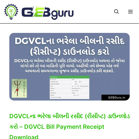
Skip
Me
to
content
DGVCLના ભરેલા બીલની રસીદ (રીસીપ્ટ) ડાઉનલોડ
કરો – DGVCL Bill Payment Receipt
Download