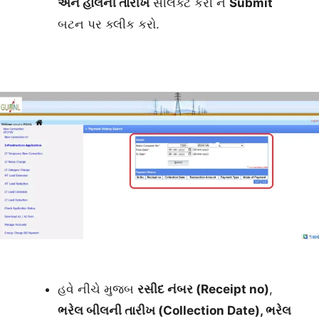
અને હાલની તારીખ
સીલેક્ટ કરી ને
Submit
બટન પર ક્લીક કરો.
હવે નીચે મુજબ
રસીદ નંબર (
Receipt no)
,
ભરેલ બીલની તારીખ (Collection Date), ભરેલ