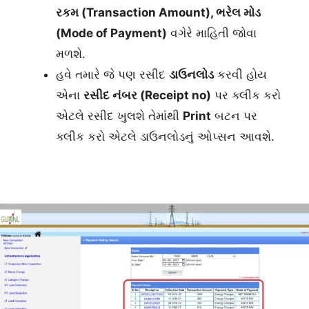
રકમ (
Transaction Amount
), ભરેલ મોડ
(
Mode of Payment
)
વગેરે માહિતી જોવા
મળશે.
હવે તમારે જે પણ રસીદ
ડાઉનલોડ
કરવી હોય
એના
રસીદ નંબર (
Receipt no)
પર ક્લીક કરો
એટલે રસીદ ખુલશે તેમાંથી
Print
બટન પર
ક્લીક કરો એટલે ડાઉનલોડનું ઓપ્સન આવશે.