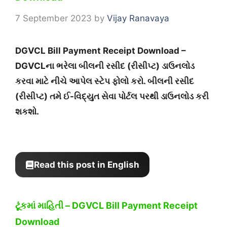
7 September 2023
by
Vijay Ranavaya
DGVCL Bill Payment Receipt Download –
DGVCLના ભરેલા બીલની રસીદ (રીસીપ્ટ) ડાઉનલોડ
કરવા માટે નીચે આપેલ સ્ટેપ ફોલો કરો. બીલની રસીદ
(રીસીપ્ટ) તમે ઈ-વિદ્યુત સેવા પોર્ટલ પરથી ડાઉનલોડ કરી
શકશો.
Read this post in English
ટૂંકમાં માહિતી –
DGVCL Bill Payment Receipt
Download