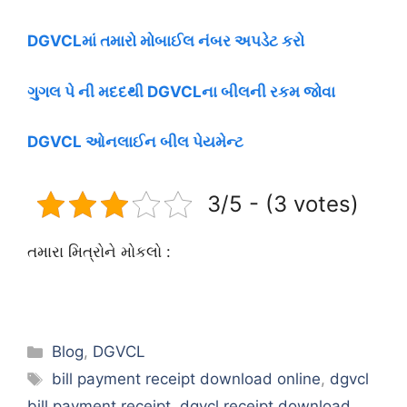
DGVCLમાં તમારો મોબાઈલ નંબર અપડેટ કરો
ગુગલ પે ની મદદથી DGVCLના બીલની રકમ જોવા
DGVCL ઓનલાઈન બીલ પેયમેન્ટ
3/5 - (3 votes)
તમારા મિત્રોને મોકલો :
Categories
Blog
,
DGVCL
Tags
bill payment receipt download online
,
dgvcl
bill payment receipt
,
dgvcl receipt download