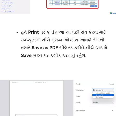
હવે
Print
પર ક્લીક આપ્યા પછી સેવ કરવા માટે
કમ્પ્યુટરમાં નીચે મુજબ ઓપ્સન આવશે તેમાંથી
તમારે
Save as PDF
સીલેક્ટ કરીને નીચે આપલે
Save
બટન પર કલીક કરવાનું રહેશે.