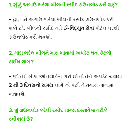
1. શું હું અગાઉ ભરેલા બીલની રસીદ ડાઉનલોડ કરી શકું?
–
હા, તમે અગાઉ ભરેલા બીલની રસીદ ડાઉનલોડ કરી
શકો છો. બીલની રસીદ તમે
ઈ-વિદ્યુત સેવા
પોર્ટલ પરથી
ડાઉનલોડ કરી શકશો.
2. મારા ભરેલ બીલને મારા ખાતામાં અપડેટ થતાં કેટલો
ટાઈમ લાગે ?
–
જો તમે બીલ ઓનલાઈન ભરો છો તો તેને અપડેટ થવામાં
2 થી 3 દિવસનો સમય
લાગે એ પછી તે તમારા ખાતામાં
બતાવશે.
3. શું ડાઉનલોડ કરેલી રસીદ માન્ય દસ્તાવેજ તરીકે
સ્વીકાર્ય છે?