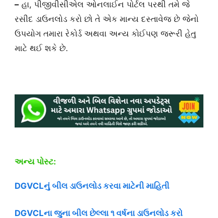
–
હા, પીજીવીસીએલ ઓનલાઈન પોર્ટલ પરથી તમે જે
રસીદ ડાઉનલોડ કરો છો તે એક માન્ય દસ્તાવેજ છે જેનો
ઉપયોગ તમારા રેકોર્ડ અથવા અન્ય કોઈપણ જરૂરી હેતુ
માટે થઈ શકે છે.
અન્ય પોસ્ટ:
DGVCLનું બીલ ડાઉનલોડ કરવા માટેની માહિતી
DGVCLના જુના બીલ છેલ્લા ૧ વર્ષના ડાઉનલોડ કરો