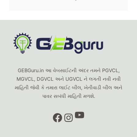
GEBGuru.in આ વેબસાઈટની અંદર તમને PGVCL,
MGVCL, DGVCL અને UGVCL ને લગતી નવી નવી
માહિતી જેવી કે તમારા લાઈટ બીલ, ખેતીવાડી બીલ અને
પાવર સબંધી માહિતી મળશે.
YouTube
Facebook
Instagram