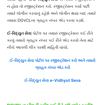
ન હોય તો રજીસ્ટ્રેસન કરો. રજીસ્ટ્રેસન કર્યા પછી
તમારે લોગીન કરવાનું રહેશે અને લોગીન થયા બાદ તમારે
તમારા DGVCLના ગ્રાહક નંબર એડ કરવા પડશે.
ઈ-વિદ્યુત સેવા
પોર્ટલ પર તમારું રજીસ્ટ્રેસન કઈ રીતે
કરવું તમારો ગ્રાહક નંબર કઈ રીતે એડ કરવો તેના માટે
નીચે આપલી લીંક પરથી માહિતી વાંચો.
ઈ-વિદ્યુત સેવા પોર્ટલ પર રજીસ્ટ્રેશન કરો અને તમારો
ગ્રાહક નંબર એડ કરો
ઈ-વિદ્યુત સેવા
e-Vidhyut Seva