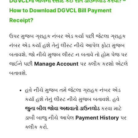
DGVCLના બીલની રસીદ કઈ રીતે ડાઉનલોડ કરવી? –
How to Download DGVCL Bill Payment
Receipt?
ઉપર મુજબ ગ્રાહક નંબર એડ કર્યા પછી જેટલા ગ્રાહક
નંબર એડ કર્યા હશે તેનું લીસ્ટ નીચે આપેલ ફોટા મુજબ
બતાવશે. જો નીચે મુજબ લીસ્ટ ન બતાવે તો હોમ પેજ પર
જઈને પછી
Manage Account
પર ક્લીક કરશો એટલે
બતાવશે.
હવે નીચે મુજબ તમે જેટલા ગ્રાહક નંબર એડ
કર્યા હશે તેનું લીસ્ટ નીચે મુજબ બતાવશે. હવે
જુના બીલ જોવા અથવાતો ડાઉનલોડ
કરવા માટે
ડાબી બાજુ નીચે આપેલ
Payment History
પર
ક્લીક કરો.