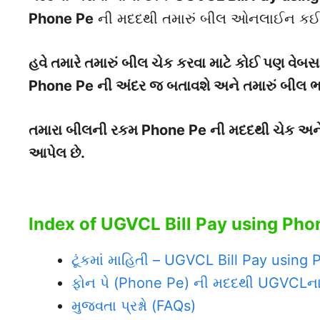
Phone Pe
ની મદદથી તમારું બીલ ઓનલાઈન કઈ રીત
હવે તમારે તમારું બીલ ચેક કરવા માટે કોઈ પણ વે
Phone Pe ની અંદર જ બતાવશે અને તમારું બીલ 
તમારા બીલની રકમ Phone Pe ની મદદથી ચેક અને ભ
આપેલ છે.
Index of UGVCL Bill Pay using Pho
ટૂંકમાં માહિતી – UGVCL Bill Pay using
ફોન પે (Phone Pe) ની મદદથી UGVCLના
મુજવતા પ્રશ્નો (FAQs)