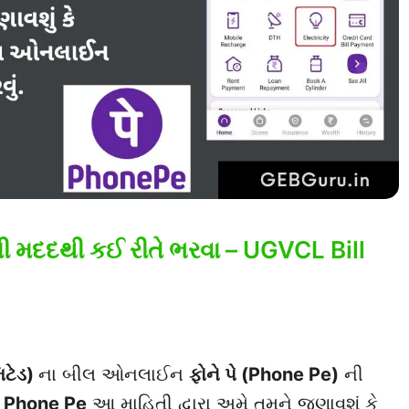
 મદદથી કઈ રીતે ભરવા – UGVCL Bill
િટેડ)
ના બીલ ઓનલાઈન
ફોને પે (Phone Pe)
ની
g Phone Pe
આ માહિતી દ્વારા અમે તમને જણાવશું કે