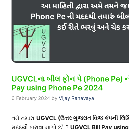
UGVCLના બીલ ફોન પે (Phone Pe) ની
Pay using Phone Pe 2024
6 February 2024
by
Vijay Ranavaya
તમે તમારા
UGVCL (ઉત્તર ગુજરાત વિજ કંપની લિમ
મદદથી ભરાવા માંગો છો ?
UGVCL Bill Pay usin