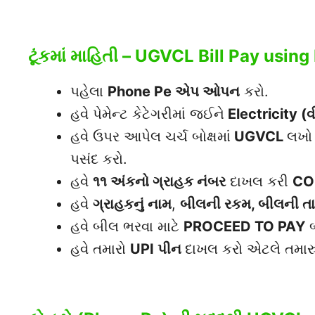
ટૂંકમાં માહિતી – UGVCL Bill Pay usin
પહેલા
Phone Pe એપ ઓપન
કરો.
હવે પેમેન્ટ કેટેગરીમાં જઈને
Electricity (
વ
હવે ઉપર આપેલ ચર્ચ બોક્ષમાં
UGVCL
લખો 
પસંદ કરો.
હવે
૧૧ અંકનો ગ્રાહક નંબર
દાખલ કરી
CO
હવે
ગ્રાહકનું નામ
,
બીલની રકમ, બીલની તાર
હવે બીલ ભરવા માટે
PROCEED TO PAY
બ
હવે તમારો
UPI પીન
દાખલ કરો એટલે તમારુ