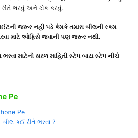
ે ભરવું અને ચેક કરવું.
બસાઈટની જરૂર નહી પડે કેમકે તમારા બીલની રકમ
ભરવા માટે ઓફિસે જવાની પણ જરૂર નથી.
રવા માટેની સરળ માહિતી સ્ટેપ બાય સ્ટેપ નીચે
ne Pe
 Phone Pe
 બીલ કઈ રીતે ભરવા ?