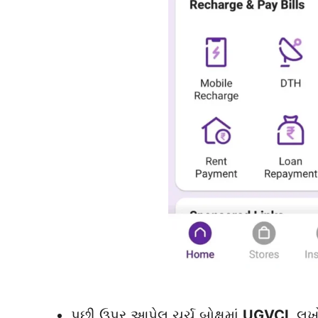
પછી ઉપર આપેલ ચર્ચ બોક્ષમાં
UGVCL
લખો