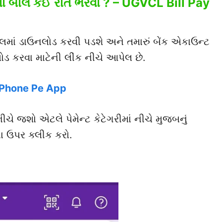
 બીલ કઈ રીતે ભરવા ? – UGVCL Bill Pay
ાં ડાઉનલોડ કરવી પડશે અને તમારું બેંક એકાઉન્ટ
ોડ કરવા માટેની લીંક નીચે આપેલ છે.
Phone Pe App
ે જશો એટલે પેમેન્ટ કેટેગરીમાં નીચે મુજબનું
 ઉપર ક્લીક કરો.