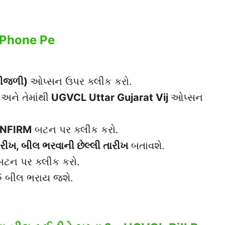
g Phone Pe
ીજળી
)
ઓપ્સન ઉપર ક્લીક કરો.
અને તેમાંથી
UGVCL Uttar Gujarat Vij
ઓપ્સન
NFIRM
બટન પર ક્લીક કરો.
ીખ, બીલ ભરવાની છેલ્લી તારીખ
બતાવશે.
ટન પર ક્લીક કરો.
ં બીલ ભરાય જશે.