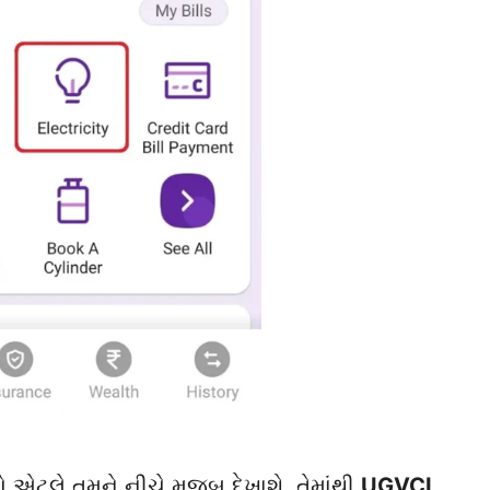
 એટલે તમને નીચે મુજબ દેખાશે. તેમાંથી
UGVCL