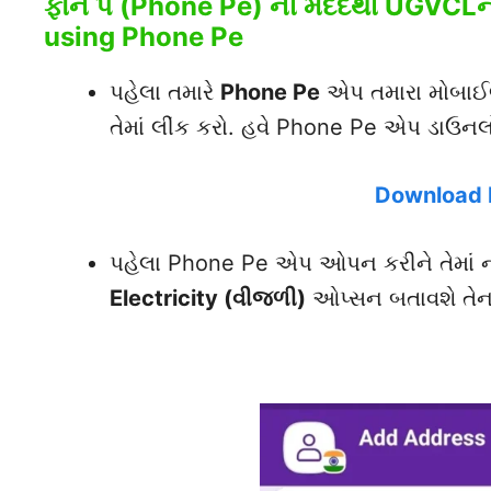
ફોન પે (Phone Pe) ની મદદથી UGVCLના
using Phone Pe
પહેલા તમારે
Phone Pe
એપ તમારા મોબાઈલમ
તેમાં લીંક કરો. હવે Phone Pe એપ ડાઉનલ
Download 
પહેલા Phone Pe એપ ઓપન કરીને તેમાં નીચ
Electricity (વીજળી)
ઓપ્સન બતાવશે તેના