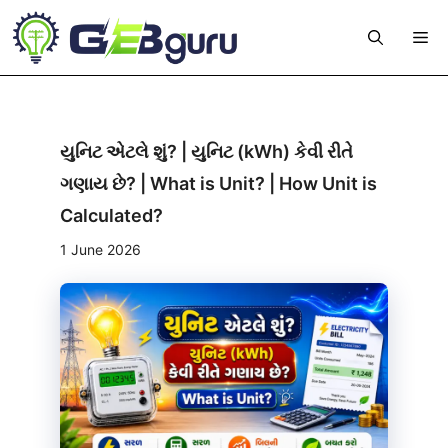
Skip
Me
to
content
યુનિટ એટલે શું? | યુનિટ (kWh) કેવી રીતે
ગણાય છે? | What is Unit? | How Unit is
Calculated?
1 June 2026