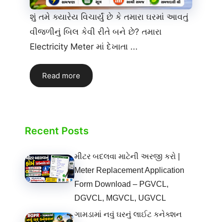
શું તમે ક્યારેય વિચાર્યું છે કે તમારા ઘરમાં આવતું
વીજળીનું બિલ કેવી રીતે બને છે? તમારા
Electricity Meter માં દેખાતા ...
Read more
Recent Posts
મીટર બદલવા માટેની અરજી કરો |
Meter Replacement Application
Form Download – PGVCL,
DGVCL, MGVCL, UGVCL
ગામડામાં નવું ઘરનું લાઈટ કનેક્શન