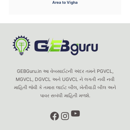
Area to Vigha
GEBGuru.in આ વેબસાઈટની અંદર તમને PGVCL,
MGVCL, DGVCL અને UGVCL ને લગતી નવી નવી
માહિતી જેવી કે તમારા લાઈટ બીલ, ખેતીવાડી બીલ અને
પાવર સબંધી માહિતી મળશે.
YouTube
Facebook
Instagram