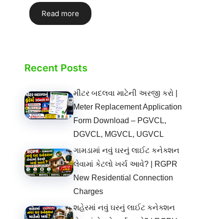
Read more
Recent Posts
મીટર બદલવા માટેની અરજી કરો |
Meter Replacement Application
Form Download – PGVCL,
DGVCL, MGVCL, UGVCL
ગામડામાં નવું ઘરનું લાઈટ કનેક્શન
લેવામાં કેટલો ખર્ચ આવે? | RGPR
New Residential Connection
Charges
શહેરમાં નવું ઘરનું લાઈટ કનેક્શન