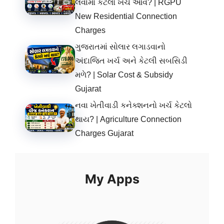
લેવામાં કેટલો ખર્ચ આવે? | RGPU
New Residential Connection
Charges
ગુજરાતમાં સોલાર લગાડવાનો
અંદાજિત ખર્ચ અને કેટલી સબસિડી
મળે? | Solar Cost & Subsidy
Gujarat
નવા ખેતીવાડી કનેક્શનનો ખર્ચ કેટલો
થાય? | Agriculture Connection
Charges Gujarat
My Apps