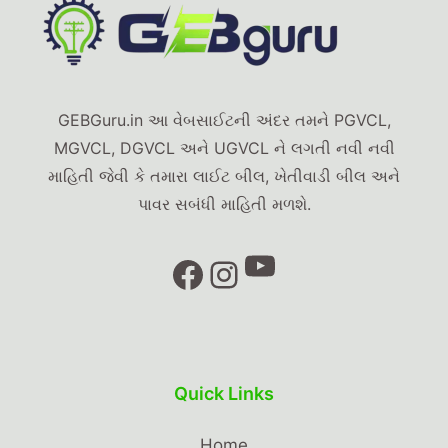
GEBGuru.in આ વેબસાઈટની અંદર તમને PGVCL,
MGVCL, DGVCL અને UGVCL ને લગતી નવી નવી
માહિતી જેવી કે તમારા લાઈટ બીલ, ખેતીવાડી બીલ અને
પાવર સબંધી માહિતી મળશે.
YouTube
Facebook
Instagram
Quick Links
Home