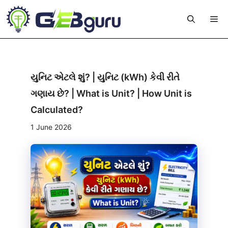
Skip
Me
to
content
યુનિટ એટલે શું? | યુનિટ (kWh) કેવી રીતે
ગણાય છે? | What is Unit? | How Unit is
Calculated?
1 June 2026