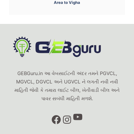
Area to Vigha
GEBGuru.in આ વેબસાઈટની અંદર તમને PGVCL,
MGVCL, DGVCL અને UGVCL ને લગતી નવી નવી
માહિતી જેવી કે તમારા લાઈટ બીલ, ખેતીવાડી બીલ અને
પાવર સબંધી માહિતી મળશે.
YouTube
Facebook
Instagram