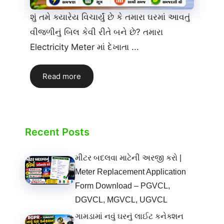
શું તમે ક્યારેય વિચાર્યું છે કે તમારા ઘરમાં આવતું
વીજળીનું બિલ કેવી રીતે બને છે? તમારા
Electricity Meter માં દેખાતા ...
Read more
Recent Posts
મીટર બદલવા માટેની અરજી કરો |
Meter Replacement Application
Form Download – PGVCL,
DGVCL, MGVCL, UGVCL
ગામડામાં નવું ઘરનું લાઈટ કનેક્શન