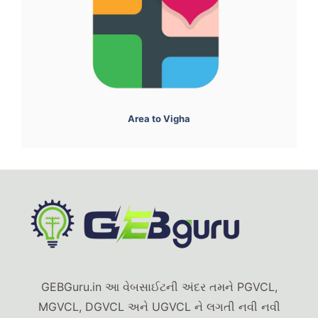
Area to Vigha
GEBGuru.in આ વેબસાઈટની અંદર તમને PGVCL,
MGVCL, DGVCL અને UGVCL ને લગતી નવી નવી