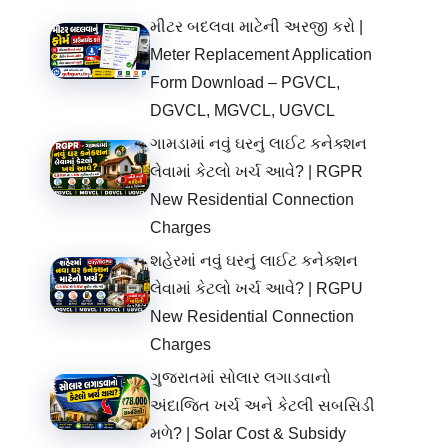
મીટર બદલવા માટેની અરજી કરો |
Meter Replacement Application
Form Download – PGVCL,
DGVCL, MGVCL, UGVCL
ગામડામાં નવું ઘરનું લાઈટ કનેક્શન
લેવામાં કેટલો ખર્ચ આવે? | RGPR
New Residential Connection
Charges
શહેરમાં નવું ઘરનું લાઈટ કનેક્શન
લેવામાં કેટલો ખર્ચ આવે? | RGPU
New Residential Connection
Charges
ગુજરાતમાં સોલાર લગાડવાનો
અંદાજિત ખર્ચ અને કેટલી સબસિડી
મળે? | Solar Cost & Subsidy