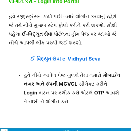
લોગીન કરો – Login into Portal
હવે રજીસ્ટ્રેસન કર્યા પછી તમારે લોગીન કરવાનું રહેશે
જે તમે નીચે મુજબ સ્ટેપ ફોલો કરીને કરી શકશો. સૌથી
પહેલા
ઈ-વિદ્યુત સેવા
પોર્ટલના હોમ પેજ પર જાઓ જે
નીચે આપેલી લીંક પરથી જઈ શકશો.
ઈ-વિદ્યુત સેવા
e-Vidhyut Seva
હવે નીચે આપેલ પેજ ખુલશે તેમાં તમારો
મોબાઈલ
નંબર અને કંપની MGVCL
સીલેક્ટ કરીને
Login
બટન પર ક્લીક કરો એટલે
OTP
આવશે
તે નાખી ને લોગીન કરો.