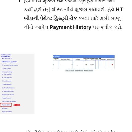
હવે નીચે મુજબ તમે જેટલા ગ્રાહક નંબર એડ
કર્યા હશે તેનું લીસ્ટ નીચે મુજબ બતાવશે. હવે
HT
બીલની પેમેન્ટ હિસ્ટ્રી ચેક
કરવા માટે ડાબી બાજુ
નીચે આપેલ
Payment
History
પર ક્લીક કરો.