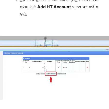
કરવા માટે
Add HT Account
બટન પર ક્લીક
કરો.