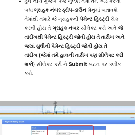
હવે નીચે મુજબ પેજ ખુલશે તેમાં તમે એડ કરેલા
બધા
ગ્રાહક નંબર ડ્રોપ-ડાઉન
મેનુમાં બતાવશે
તેમાંથી તમારે જે ગ્રાહકની
પેમેન્ટ
હિસ્ટ્રી
ચેક
કરવી હોય તે
ગ્રાહક નંબર
સીલેક્ટ કરો અને
જે
તારીખથી પેમેન્ટ હિસ્ટ્રી જોવી હોય તે તારીખ અને
જ્યાં સુધીની પેમેન્ટ હિસ્ટ્રી જોવી હોય તે
તારીખ (જેમાં તમે હાલની તારીખ પણ સીલેક્ટ કરી
શકો
) સીલેક્ટ કરી ને
Submit
બટન પર ક્લીક
કરો.