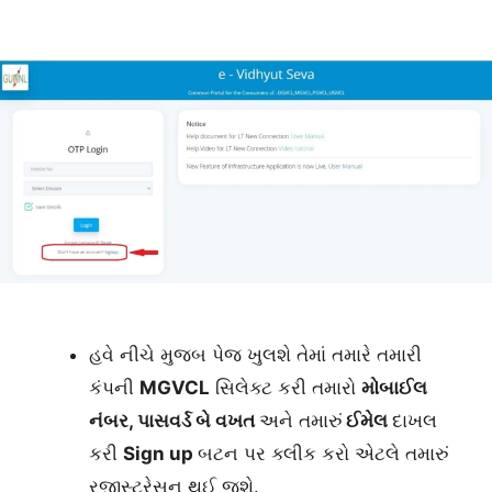
હવે નીચે મુજબ પેજ ખુલશે તેમાં તમારે તમારી
કંપની
MGVCL
સિલેક્ટ કરી તમારો
મોબાઈલ
નંબર, પાસવર્ડ બે વખત
અને તમારું
ઈમેલ
દાખલ
કરી
Sign up
બટન પર ક્લીક કરો એટલે તમારું
રજીસ્ટ્રેસન થઈ જશે.