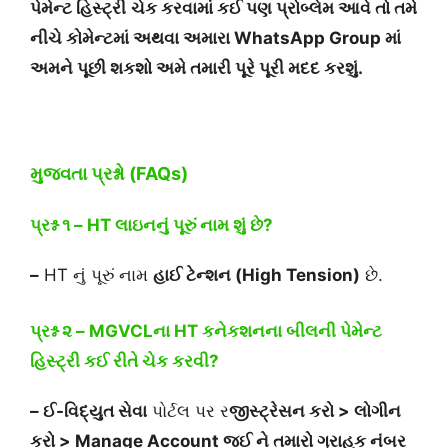
પેમેન્ટ
હિસ્ટ્રી
ચેક કરવામાં કઈ પણ પ્રોબ્લેમ આવે તો તમે
નીચે કોમેન્ટમાં અથવા અમારા WhatsApp Group માં
અમને પૂછી શકશો અમે તમારી પૂરે પૂરી મદદ કરશું.
મુજવતા પ્રશ્નો (FAQs)
પ્રશ્ન ૧ – HT લાઇનનું પૂરું નામ શું છે?
–
HT નું પૂરું નામ
હાઈ ટેન્શન (High Tension)
છે.
પ્રશ્ન ૨ – MGVCLના HT કનેકશનના બીલની પેમેન્ટ
હિસ્ટ્રી કઈ
રીતે ચેક કરવી
?
– ઈ-વિદ્યુત સેવા
પોર્ટલ પર ર
જીસ્ટ્રેસન કરો > લોગીન
કરો > Manage Account જઈ ને તમારો ગ્રાહક નંબર