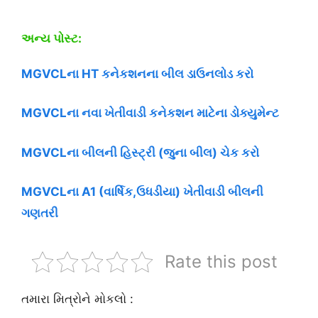
અન્ય પોસ્ટ:
MGVCLના HT કનેકશનના બીલ ડાઉનલોડ કરો
MGVCLના નવા ખેતીવાડી કનેકશન માટેના ડોક્યુમેન્ટ
MGVCLના બીલની હિસ્ટ્રી (જુના બીલ) ચેક કરો
MGVCLના A1 (વાર્ષિક,ઉધડીયા) ખેતીવાડી બીલની
ગણતરી
Rate this post
તમારા મિત્રોને મોકલો :