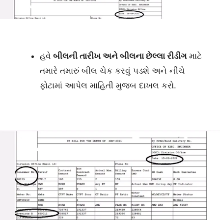
હવે
બીલની તારીખ અને બીલના છેલ્લા રીડીંગ
માટે
તમારે તમારું બીલ ચેક કરવું પડશે અને નીચે
ફોટામાં આપેલ માહિતી મુજબ દાખલ કરો.