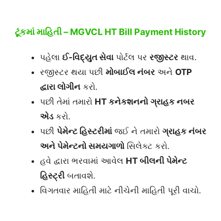
ટૂંકમાં માહિતી – MGVCL HT Bill Payment History
પહેલા
ઈ-વિદ્યુત સેવા
પોર્ટલ પર
રજીસ્ટર
થાવ.
રજીસ્ટર થયા પછી
મોબાઈલ નંબર
અને
OTP
દ્વારા લોગીન
કરો.
પછી તેમાં તમારો
HT કનેકશનનો
ગ્રાહક નબર
એડ
કરો.
પછી
પેમેન્ટ હિસ્ટરીમાં
જઈ ને તમારો
ગ્રાહક નંબર
અને
પેમેન્ટ
નો સમયગાળો
સિલેક્ટ કરો.
હવે દ્વારા ભરવામાં આવેલ
HT બીલની પેમેન્ટ
હિસ્ટ્રી
બતાવશે.
વિગતવાર માહિતી માટે નીચેની માહિતી પૂરી વાચો.