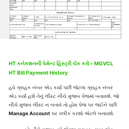
HT કનેકશનની પેમેન્ટ હિસ્ટ્રી ચેક કરો – MGVCL
HT Bill Payment History
હવે ગ્રાહક નંબર એડ કર્યા પછી જેટલા ગ્રાહક નંબર
એડ કર્યા હશે તેનું લીસ્ટ નીચે મુજબ પેજમાં બતાવશે. જો
નીચે મુજબ લીસ્ટ ન બતાવે તો હોમ પેજ પર જઈને પછી
Manage Account
પર ક્લીક કરશો એટલે બતાવશે.