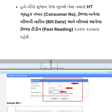
હવે નીચે મુજબ પેજ ખુલશે તેમાં તમારો
HT
ગ્રાહક નંબર (Consumer No), છેલ્લા બનેલા
બીલની તારીખ (Bill Date) અને બીલમાં આપેલા
છેલ્લા રીડીંગ (Past Reading)
દાખલ કરવાના
રહેશે.