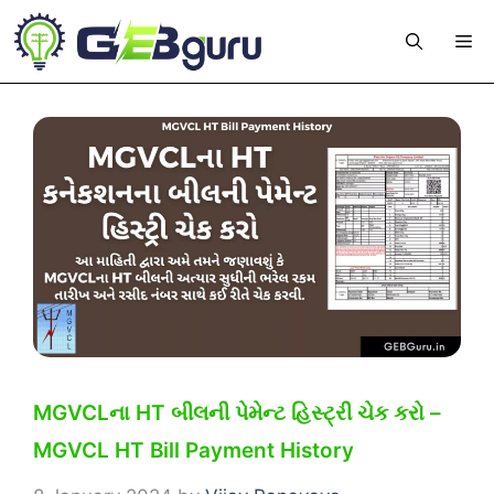
Skip
Me
to
content
MGVCLના HT બીલની પેમેન્ટ હિસ્ટ્રી ચેક કરો –
MGVCL HT Bill Payment History