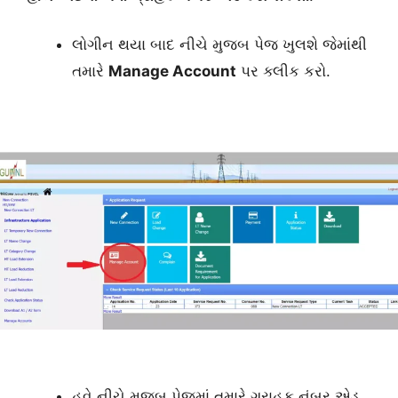
લોગીન થયા બાદ નીચે મુજબ પેજ ખુલશે જેમાંથી
તમારે
Manage Account
પર ક્લીક કરો.
હવે નીચે મુજબ પેજમાં તમારે ગ્રાહક નંબર એડ