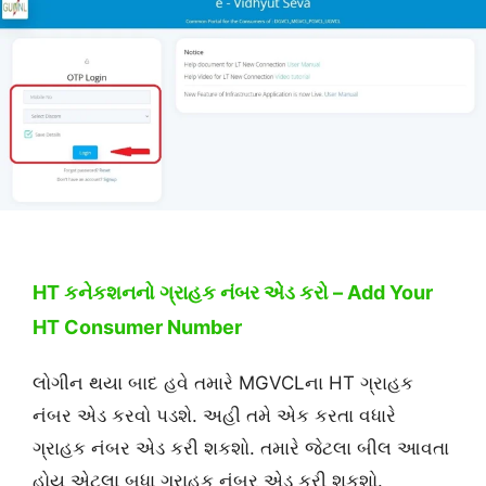
HT કનેકશનનો ગ્રાહક નંબર એડ કરો – Add Your
HT Consumer Number
લોગીન થયા બાદ હવે તમારે MGVCLના HT ગ્રાહક
નંબર એડ કરવો પડશે. અહી તમે એક કરતા વધારે
ગ્રાહક નંબર એડ કરી શકશો. તમારે જેટલા બીલ આવતા
હોય એટલા બધા ગ્રાહક નંબર એડ કરી શકશો.