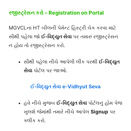
રજીસ્ટ્રેસન કરો – Registration on Portal
MGVCLના HT બીલની પેમેન્ટ હિસ્ટ્રી ચેક કરવા માટે
સૌથી પહેલા જો
ઈ-વિદ્યુત સેવા
પર તમારું રજીસ્ટ્રેસન
ન હોય તો રજીસ્ટ્રેસન કરો.
સૌથી પહેલા નીચે આપેલી લીંક પરથી
ઈ-વિદ્યુત
સેવા
પોર્ટલ પર જાઓ.
ઈ-વિદ્યુત સેવા
e-Vidhyut Seva
હવે નીચે મુજબ
ઈ-વિદ્યુત સેવા
પોર્ટલનું હોમ પેજ
ખુલશે જેમાંથી તમારે નીચે આપેલ
Signup
પર
ક્લીક કરો.