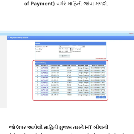
of Payment)
વગેરે માહિતી જોવા મળશે.
જો ઉપર આપેલી માહિતી મુજબ તમને HT બીલની