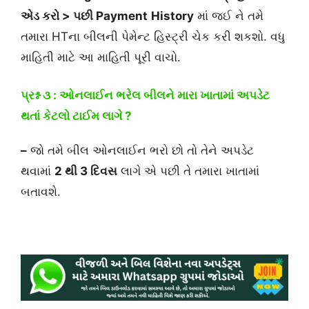
એડ કરો > પછી
Payment
History
માં જઈ ને તમે
તમારા HTના બીલની પેમેન્ટ હિસ્ટ્રી ચેક કરી શકશો. વધુ
માહિતી માટે આ માહિતી પૂરી વાચો.
પ્રશ્ન ૩ : ઓનલાઈન ભરેલ બીલને મારા ખાતામાં અપડેટ
થતાં કેટલો ટાઈમ લાગે ?
–
જો તમે બીલ ઓનલાઈન ભરો છો તો તેને અપડેટ
થવામાં
2 થી 3 દિવસ
લાગે એ પછી તે તમારા ખાતામાં
બતાવશે.