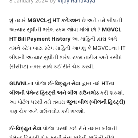
8 January 2024
by
Vijay Ranavaya
શું તમારે
MGVCLનું HT કનેક્શન
છે અને તમે બીલની
અત્યાર સુધીની ભરેલ રકમ જોવા માંગો છો ?
MGVCL
HT Bill Payment History
આ માહિતી દ્વારા અમે
તમને સ્ટેપ બાય સ્ટેપ માહિતી આપશું કે MGVCLના HT
બીલની અત્યાર સુધીની ભરેલ રકમ તારીખ અને રસીદ
(રીસીપ્ટ) નંબર સાથે કઈ રીતે ચેક કરવી.
GUVNL
ના પોર્ટલ
ઈ-વિદ્યુત સેવા
દ્વારા તમે
HTના
બીલની પેમેન્ટ હિસ્ટ્રી અને બીલ ડાઉનલોડ
કરી શકશો.
આ પોર્ટલ પરથી તમે તમારા
જુના બીલ (બીલની હિસ્ટ્રી)
પણ ચેક અને ડાઉનલોડ કરી શકશો.
ઈ-વિદ્યુત સેવા
પોર્ટલ પરથી કઈ રીતે તમારા બીલની
પેમેન્ટ હિસ્ટ્રી ચેક કરવી તેના માટેની માહિતી નીચે