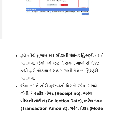
હવે નીચે મુજબ
HT બીલની પેમેન્ટ હિસ્ટ્રી
તમને
બતાવશે. જેમાં તમે જેટલો સમય ગાળો સીલેક્ટ
કર્યો હશે એટલા સમયગાળાની પેમેન્ટ હિસ્ટ્રી
બતાવશે.
જેમાં તમને નીચે મુજબની વિગતો જોવા મળશે
જેવી કે
રસીદ નંબર (
Receipt no)
,
ભરેલ
બીલની તારીખ (Collection Date), ભરેલ રકમ
(Transaction Amount), ભરેલ મેથડ (Mode