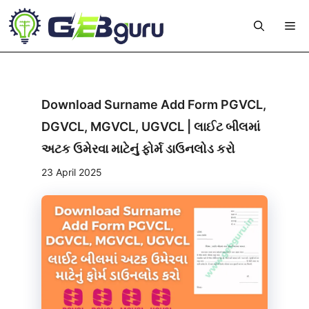
Skip
Me
to
content
Download Surname Add Form PGVCL,
DGVCL, MGVCL, UGVCL | લાઈટ બીલમાં
અટક ઉમેરવા માટેનું ફોર્મ ડાઉનલોડ કરો
23 April 2025