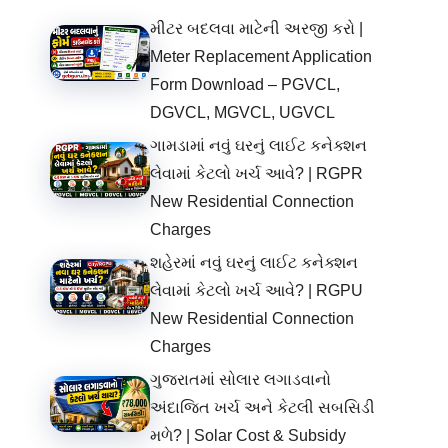
મીટર બદલવા માટેની અરજી કરો |
Meter Replacement Application
Form Download – PGVCL,
DGVCL, MGVCL, UGVCL
ગામડામાં નવું ઘરનું લાઈટ કનેક્શન
લેવામાં કેટલો ખર્ચ આવે? | RGPR
New Residential Connection
Charges
શહેરમાં નવું ઘરનું લાઈટ કનેક્શન
લેવામાં કેટલો ખર્ચ આવે? | RGPU
New Residential Connection
Charges
ગુજરાતમાં સોલાર લગાડવાનો
અંદાજિત ખર્ચ અને કેટલી સબસિડી
મળે? | Solar Cost & Subsidy