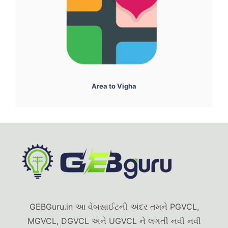
Area to Vigha
GEBGuru.in આ વેબસાઈટની અંદર તમને PGVCL,
MGVCL, DGVCL અને UGVCL ને લગતી નવી નવી