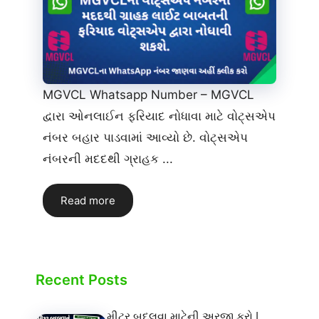
MGVCL Whatsapp Number – MGVCL
દ્વારા ઓનલાઈન ફરિયાદ નોધાવા માટે વોટ્સએપ
નંબર બહાર પાડવામાં આવ્યો છે. વોટ્સએપ
નંબરની મદદથી ગ્રાહક ...
Read more
Recent Posts
મીટર બદલવા માટેની અરજી કરો |