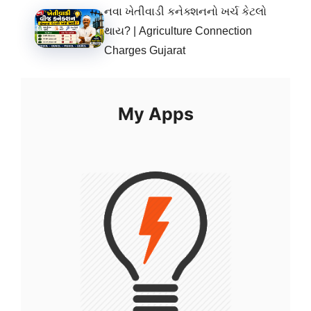
નવા ખેતીવાડી કનેક્શનનો ખર્ચ કેટલો
થાય? | Agriculture Connection
Charges Gujarat
My Apps