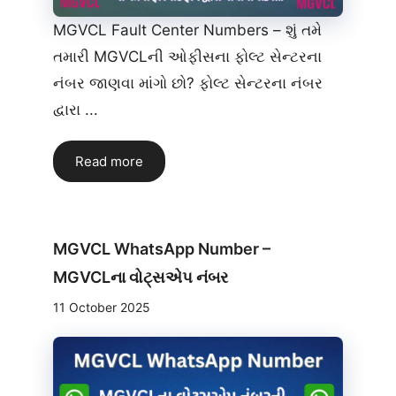
MGVCL Fault Center Numbers – શું તમે
તમારી MGVCLની ઓફીસના ફોલ્ટ સેન્ટરના
નંબર જાણવા માંગો છો? ફોલ્ટ સેન્ટરના નંબર
દ્વારા ...
Read more
MGVCL WhatsApp Number –
MGVCLના વોટ્સએપ નંબર
11 October 2025