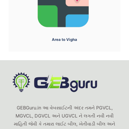
Area to Vigha
GEBGuru.in આ વેબસાઈટની અંદર તમને PGVCL,
MGVCL, DGVCL અને UGVCL ને લગતી નવી નવી
માહિતી જેવી કે તમારા લાઈટ બીલ, ખેતીવાડી બીલ અને